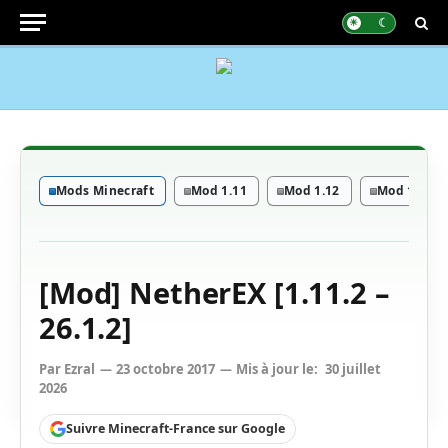
Mods Minecraft
Mod 1.11
Mod 1.12
Mod 1.14
[Mod] NetherEX [1.11.2 –
26.1.2]
Par
Ezral
23 octobre 2017
Mis à jour le:
30 juillet
2026
Suivre Minecraft-France sur Google