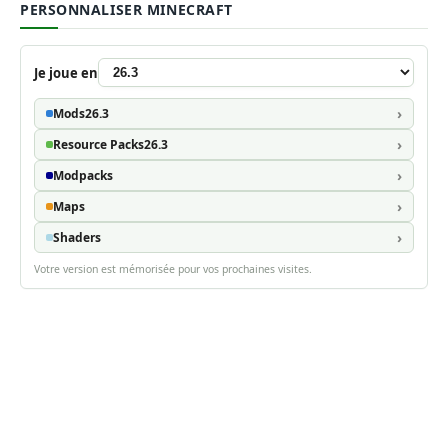
PERSONNALISER MINECRAFT
Je joue en
Mods
26.3
Resource Packs
26.3
Modpacks
Maps
Shaders
Votre version est mémorisée pour vos prochaines visites.