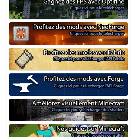
Optifine
NeoForge
Minecraft Fabric
Minecraft Forge
Shaders Minecraft