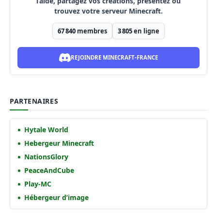
l’aide, partagez vos créations, présentez ou
trouvez votre serveur Minecraft.
67 840
membres
3 805
en ligne
REJOINDRE MINECRAFT-FRANCE
PARTENAIRES
Hytale World
Hebergeur Minecraft
NationsGlory
PeaceAndCube
Play-MC
Hébergeur d’image