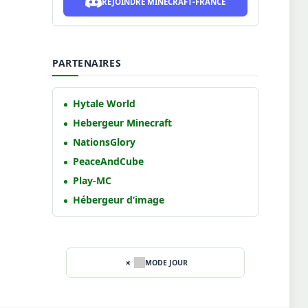
REJOINDRE MINECRAFT-FRANCE
PARTENAIRES
Hytale World
Hebergeur Minecraft
NationsGlory
PeaceAndCube
Play-MC
Hébergeur d’image
MODE JOUR