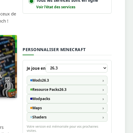
Tous les services sont en ligne
Voir l’état des services
 ceux de
ch !
PERSONNALISER MINECRAFT
Je joue en
Mods
26.3
Resource Packs
26.3
Modpacks
Maps
Shaders
rs
Votre version est mémorisée pour vos prochaines
visites.