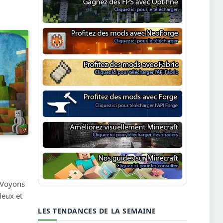
Optifine
NeoForge
Minecraft Fabric
Minecraft Forge
Shaders Minecraft
Guide Minecraft
 Voyons
leux et
LES TENDANCES DE LA SEMAINE