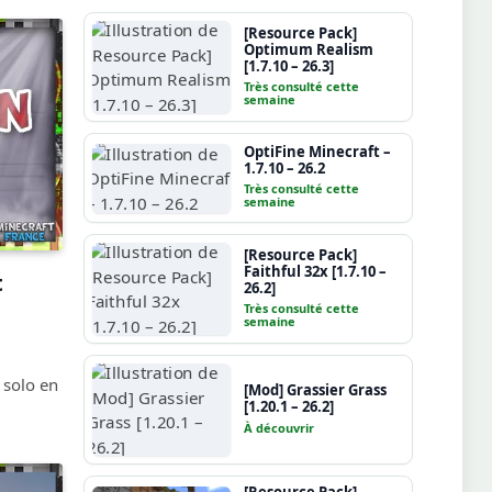
[Resource Pack]
Optimum Realism
[1.7.10 – 26.3]
Très consulté cette
semaine
OptiFine Minecraft –
1.7.10 – 26.2
Très consulté cette
semaine
[Resource Pack]
Faithful 32x [1.7.10 –
t
26.2]
Très consulté cette
semaine
 solo en
[Mod] Grassier Grass
[1.20.1 – 26.2]
À découvrir