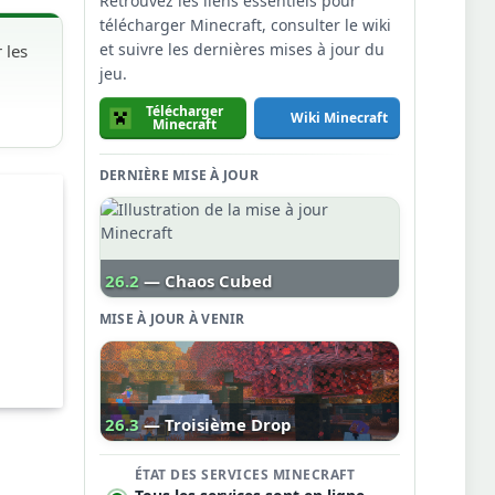
Retrouvez les liens essentiels pour
télécharger Minecraft, consulter le wiki
et suivre les dernières mises à jour du
 les
jeu.
Télécharger
Wiki Minecraft
Minecraft
DERNIÈRE MISE À JOUR
26.2
— Chaos Cubed
MISE À JOUR À VENIR
26.3
— Troisième Drop
ÉTAT DES SERVICES MINECRAFT