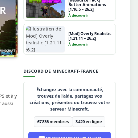
[Resource Pack]
Better Animations
[1.16.5 – 26.2]
À découvrir
[Mod] Overly Realistic
[1.21.11 – 26.2]
À découvrir
DISCORD DE MINECRAFT-FRANCE
Échangez avec la communauté,
S et à y
trouvez de l’aide, partagez vos
créations, présentez ou trouvez votre
r aussi
serveur Minecraft.
67 836
membres
3 420
en ligne