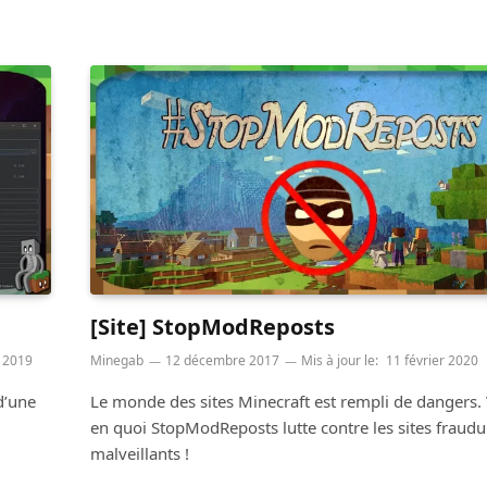
[Site] StopModReposts
 2019
Minegab
12 décembre 2017
Mis à jour le:
11 février 2020
d’une
Le monde des sites Minecraft est rempli de dangers.
en quoi StopModReposts lutte contre les sites fraudu
malveillants !