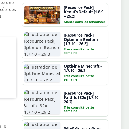
rez une
[Resource Pack]
cée, des
Kenui’s Default [1.8.9
t
– 26.2]
Monte dans les tendances
[Resource Pack]
Optimum Realism
[1.7.10 – 26.3]
Très consulté cette
semaine
OptiFine Minecraft –
1.7.10 – 26.2
Très consulté cette
semaine
[Resource Pack]
Faithful 32x [1.7.10 –
26.2]
Très consulté cette
semaine
 le
[Mod] Grassier Grass