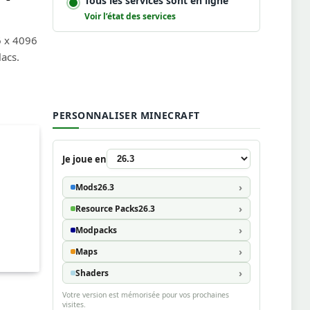
Tous les services sont en ligne
Voir l’état des services
6 x 4096
lacs.
PERSONNALISER MINECRAFT
Je joue en
Mods
26.3
Resource Packs
26.3
Modpacks
Maps
Shaders
Votre version est mémorisée pour vos prochaines
visites.