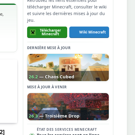
Retrouvez les liens essentiels pour
télécharger Minecraft, consulter le wiki
et suivre les dernières mises à jour du
e,
jeu.
Télécharger
Wiki Minecraft
Minecraft
DERNIÈRE MISE À JOUR
26.2
— Chaos Cubed
MISE À JOUR À VENIR
26.3
— Troisième Drop
ÉTAT DES SERVICES MINECRAFT
2]