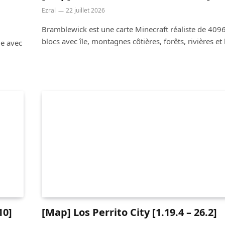
Ezral
22 juillet 2026
Bramblewick est une carte Minecraft réaliste de 409
blocs avec île, montagnes côtières, forêts, rivières et 
ie avec
10]
[Map] Los Perrito City [1.19.4 – 26.2]