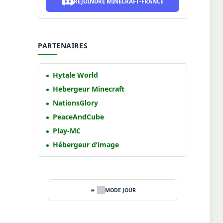
REJOINDRE MINECRAFT-FRANCE
PARTENAIRES
Hytale World
Hebergeur Minecraft
NationsGlory
PeaceAndCube
Play-MC
Hébergeur d’image
MODE JOUR