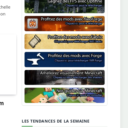
chelle
Optifine
ion
NeoForge
Minecraft Fabric
Minecraft Forge
Shaders Minecraft
lm
Guide Minecraft
LES TENDANCES DE LA SEMAINE