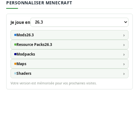
PERSONNALISER MINECRAFT
Je joue en
Mods
26.3
Resource Packs
26.3
Modpacks
Maps
Shaders
Votre version est mémorisée pour vos prochaines visites.