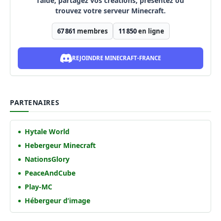
l’aide, partagez vos créations, présentez ou
trouvez votre serveur Minecraft.
67 861
membres
11 850
en ligne
REJOINDRE MINECRAFT-FRANCE
PARTENAIRES
Hytale World
Hebergeur Minecraft
NationsGlory
PeaceAndCube
Play-MC
Hébergeur d’image