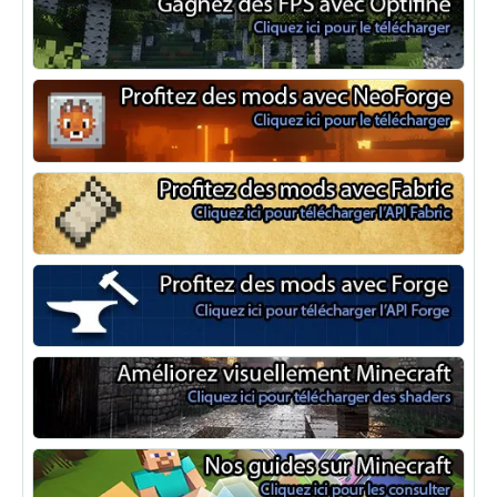
Optifine
NeoForge
Minecraft Fabric
Minecraft Forge
Shaders Minecraft