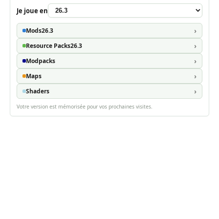
Je joue en
Mods
26.3
Resource Packs
26.3
Modpacks
Maps
Shaders
Votre version est mémorisée pour vos prochaines visites.