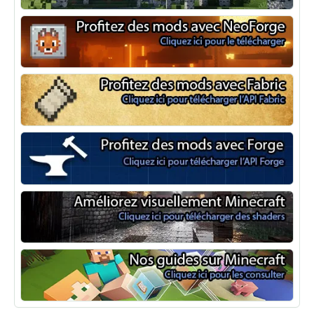
Optifine
NeoForge
Minecraft Fabric
Minecraft Forge
Shaders Minecraft
Guide Minecraft