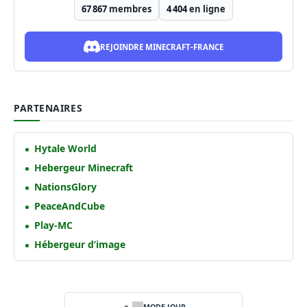
67 867
membres
4 404
en ligne
REJOINDRE MINECRAFT-FRANCE
PARTENAIRES
Hytale World
Hebergeur Minecraft
NationsGlory
PeaceAndCube
Play-MC
Hébergeur d’image