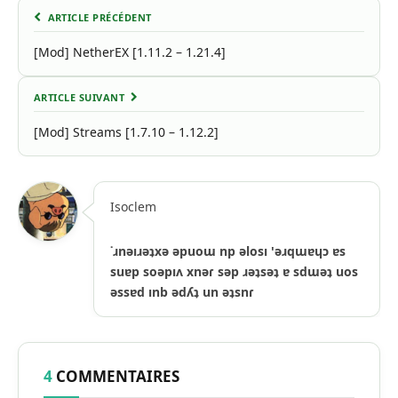
ARTICLE PRÉCÉDENT
[Mod] NetherEX [1.11.2 – 1.21.4]
ARTICLE SUIVANT
[Mod] Streams [1.7.10 – 1.12.2]
Isoclem
˙ɹnǝıɹǝʇxǝ ǝpuoɯ np ǝlosı 'ǝɹqɯɐɥɔ ɐs
suɐp soǝpıʌ xnǝɾ sǝp ɹǝʇsǝʇ ɐ sdɯǝʇ uos
ǝssɐd ınb ǝdʎʇ un ǝʇsnɾ
4
COMMENTAIRES