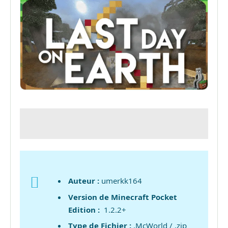
Auteur :
umerkk164
Version de Minecraft Pocket
Edition :
1.2.2+
Type de Fichier :
.McWorld / .zip