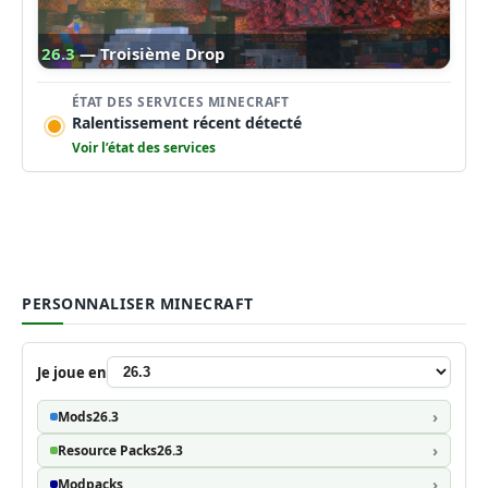
26.3
— Troisième Drop
ÉTAT DES SERVICES MINECRAFT
Ralentissement récent détecté
Voir l’état des services
PERSONNALISER MINECRAFT
Je joue en
Mods
26.3
Resource Packs
26.3
Modpacks