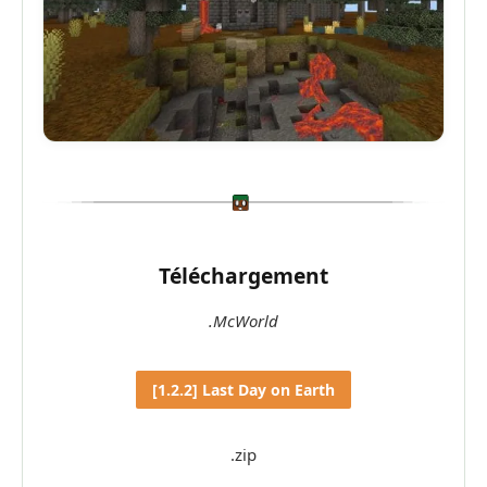
Téléchargement
.McWorld
[1.2.2] Last Day on Earth
.zip