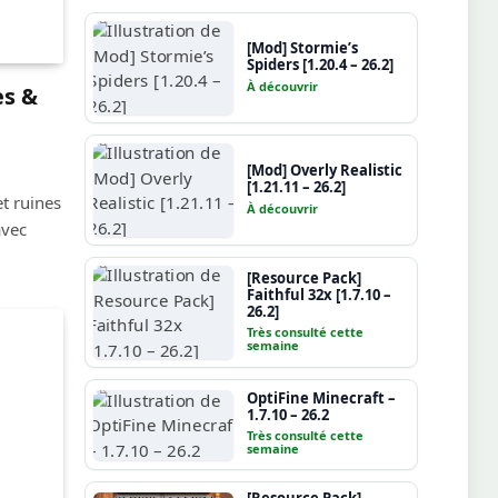
[Mod] Stormie’s
Spiders [1.20.4 – 26.2]
À découvrir
es &
[Mod] Overly Realistic
[1.21.11 – 26.2]
t ruines
À découvrir
avec
[Resource Pack]
Faithful 32x [1.7.10 –
26.2]
Très consulté cette
semaine
OptiFine Minecraft –
1.7.10 – 26.2
Très consulté cette
semaine