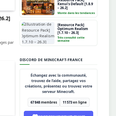
[Resource Pack]
Kenui’s Default [1.8.9
– 26.2]
Monte dans les tendances
26.2]
[Resource Pack]
Optimum Realism
[1.7.10 – 26.3]
Très consulté cette
semaine
ages par
DISCORD DE MINECRAFT-FRANCE
Échangez avec la communauté,
trouvez de l’aide, partagez vos
créations, présentez ou trouvez votre
serveur Minecraft.
67 848
membres
11 573
en ligne