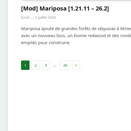
[Mod] Mariposa [1.21.11 – 26.2]
Ezral
2 juillet 2026
Mariposa ajoute de grandes forêts de séquoias à Minec
avec un nouveau bois, un biome redwood et des rond
empilés pour construire.
Suivant
…
1
2
3
26