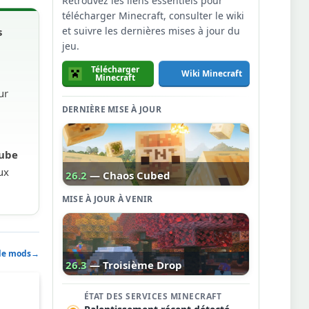
Retrouvez les liens essentiels pour
télécharger Minecraft, consulter le wiki
et suivre les dernières mises à jour du
s
jeu.
Télécharger
Wiki Minecraft
Minecraft
ur
DERNIÈRE MISE À JOUR
Cube
ux
26.2
— Chaos Cubed
MISE À JOUR À VENIR
 de mods
→
26.3
— Troisième Drop
ÉTAT DES SERVICES MINECRAFT