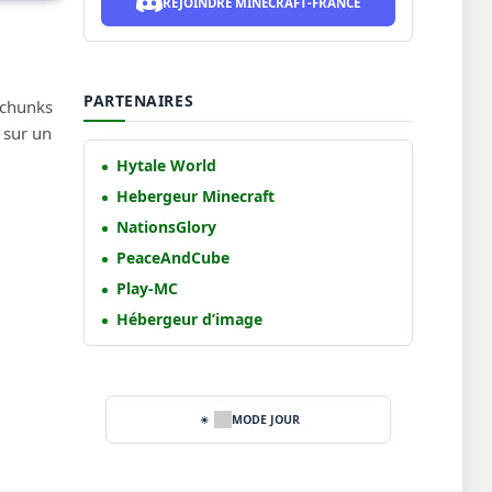
REJOINDRE MINECRAFT-FRANCE
PARTENAIRES
 chunks
 sur un
Hytale World
Hebergeur Minecraft
NationsGlory
PeaceAndCube
Play-MC
Hébergeur d’image
MODE JOUR