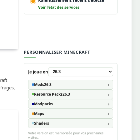
Ralentissement récent détecté
Voir l’état des services
PERSONNALISER MINECRAFT
Je joue en
raft
Mods
26.3
frages,
Resource Packs
26.3
Modpacks
Maps
Shaders
Votre version est mémorisée pour vos prochaines
visites.