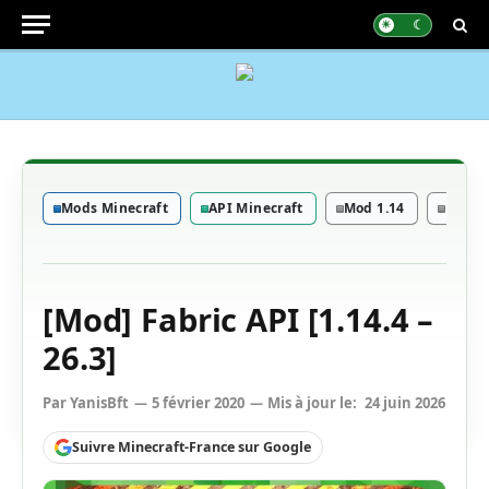
Mods Minecraft
API Minecraft
Mod 1.14
Mod 1
[Mod] Fabric API [1.14.4 –
26.3]
Par
YanisBft
5 février 2020
Mis à jour le:
24 juin 2026
Suivre Minecraft-France sur Google