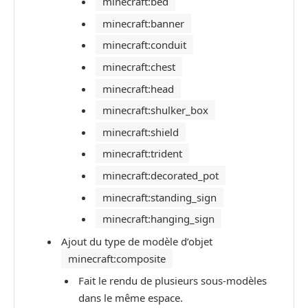
minecraft:bed
minecraft:banner
minecraft:conduit
minecraft:chest
minecraft:head
minecraft:shulker_box
minecraft:shield
minecraft:trident
minecraft:decorated_pot
minecraft:standing_sign
minecraft:hanging_sign
Ajout du type de modèle d’objet
minecraft:composite
Fait le rendu de plusieurs sous-modèles
dans le même espace.