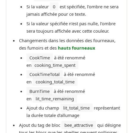
Si la valeur
0
est spécifiée, l’ombre ne sera
jamais affichée pour ce texte.
Si la valeur spécifiée n’est pas nulle, l’ombre
sera toujours affichée avec cette couleur.
Changements dans les données des fourneaux,
des fumoirs et des
hauts fourneaux
CookTime
à été renommé
en
cooking_time_spent
CookTimeTotal
à été renommé
en
cooking_total_time
BurnTime
à été renommé
en
lit_time_remaining
Ajout du champ
lit_total_time
représentant
la durée totale d’allumage
Ajout du tag de bloc
bee_attractive
qui désigne
tous les blocs que les abeilles peuvent polliniser.