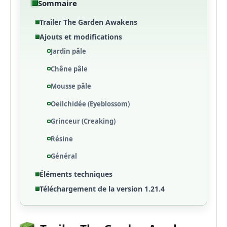
Sommaire
Trailer The Garden Awakens
Ajouts et modifications
Jardin pâle
Chêne pâle
Mousse pâle
Oeilchidée (Eyeblossom)
Grinceur (Creaking)
Résine
Général
Éléments techniques
Téléchargement de la version 1.21.4