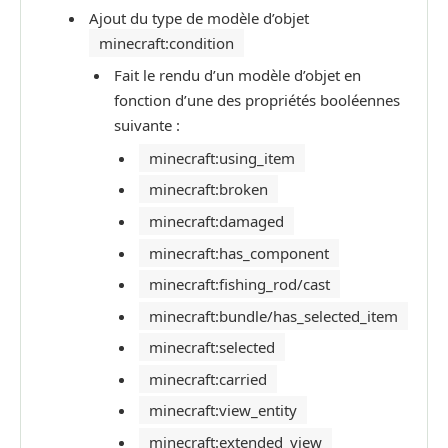
Ajout du type de modèle d’objet
minecraft:condition
Fait le rendu d’un modèle d’objet en
fonction d’une des propriétés booléennes
suivante :
minecraft:using_item
minecraft:broken
minecraft:damaged
minecraft:has_component
minecraft:fishing_rod/cast
minecraft:bundle/has_selected_item
minecraft:selected
minecraft:carried
minecraft:view_entity
minecraft:extended_view