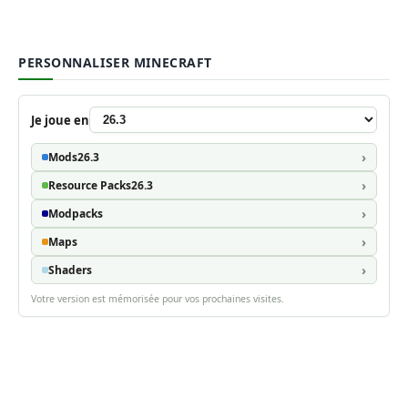
PERSONNALISER MINECRAFT
Je joue en
Mods
26.3
Resource Packs
26.3
Modpacks
Maps
Shaders
Votre version est mémorisée pour vos prochaines visites.