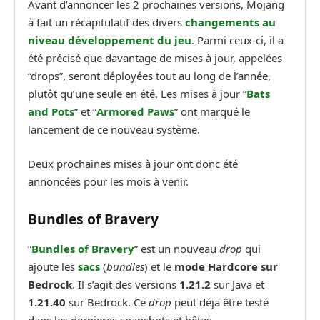
Avant d’annoncer les 2 prochaines versions, Mojang
à fait un récapitulatif des divers
changements au
niveau développement du jeu
. Parmi ceux-ci, il a
été précisé que davantage de mises à jour, appelées
“drops”, seront déployées tout au long de l’année,
plutôt qu’une seule en été. Les mises à jour “
Bats
and Pots
” et “
Armored Paws
” ont marqué le
lancement de ce nouveau système.
Deux prochaines mises à jour ont donc été
annoncées pour les mois à venir.
Bundles of Bravery
“
Bundles of Bravery
” est un nouveau
drop
qui
ajoute les
sacs
(
bundles
) et le
mode Hardcore sur
Bedrock
. Il s’agit des versions
1.21.2
sur Java et
1.21.40
sur Bedrock. Ce
drop
peut déja être testé
dans les dernieres snapshots et bêtas.