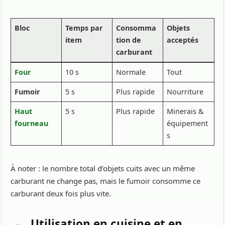
Bloc
Temps par
Consomma
Objets
item
tion de
acceptés
carburant
Four
10 s
Normale
Tout
Fumoir
5 s
Plus rapide
Nourriture
Haut
5 s
Plus rapide
Minerais &
fourneau
équipement
s
À noter : le nombre total d’objets cuits avec un même
carburant ne change pas, mais le fumoir consomme ce
carburant deux fois plus vite.
Utilisation en cuisine et en