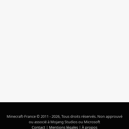
Minecraft-France © 2011 - 2026, Tous droits réservés. Non approuvé
ou associé à Mojang Studios ou Microsoft
Contact
|
Mentions légales
|
À propos