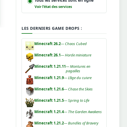
Tous les services sont en ligne
Voir l’état des services
LES DERNIERS GAME DROPS :
Minecraft 26.2
— Chaos Cubed
Minecraft 26.1
— Horde miniature
Minecraft 1.21.11
— Montures en
pagailles
Minecraft 1.21.9
— L’âge du cuivre
Minecraft 1.21.6
— Chase the Skies
Minecraft 1.21.5
— Spring to Life
Minecraft 1.21.4
— The Garden Awakens
Minecraft 1.21.2
— Bundles of Bravery