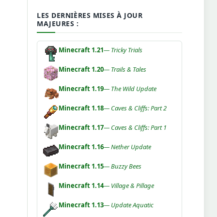
LES DERNIÈRES MISES À JOUR
MAJEURES :
Minecraft 1.21
— Tricky Trials
Minecraft 1.20
— Trails & Tales
Minecraft 1.19
— The Wild Update
Minecraft 1.18
— Caves & Cliffs: Part 2
Minecraft 1.17
— Caves & Cliffs: Part 1
Minecraft 1.16
— Nether Update
Minecraft 1.15
— Buzzy Bees
Minecraft 1.14
— Village & Pillage
Minecraft 1.13
— Update Aquatic