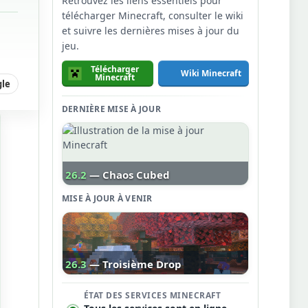
Retrouvez les liens essentiels pour
télécharger Minecraft, consulter le wiki
et suivre les dernières mises à jour du
jeu.
Télécharger
Wiki Minecraft
Minecraft
gle
DERNIÈRE MISE À JOUR
26.2
— Chaos Cubed
MISE À JOUR À VENIR
26.3
— Troisième Drop
ÉTAT DES SERVICES MINECRAFT