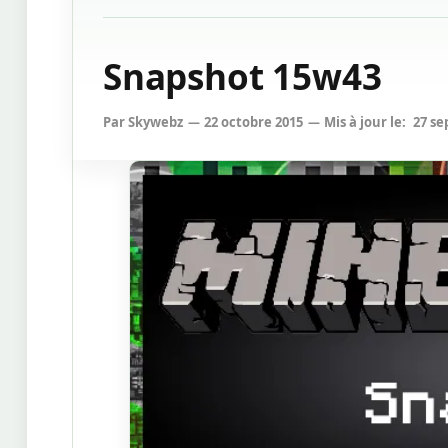
Snapshot 15w43
Par
Skywebz
22 octobre 2015
Mis à jour le:
27 se