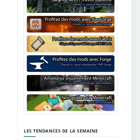
Optifine
NeoForge
Minecraft Fabric
Minecraft Forge
Shaders Minecraft
Guide Minecraft
LES TENDANCES DE LA SEMAINE