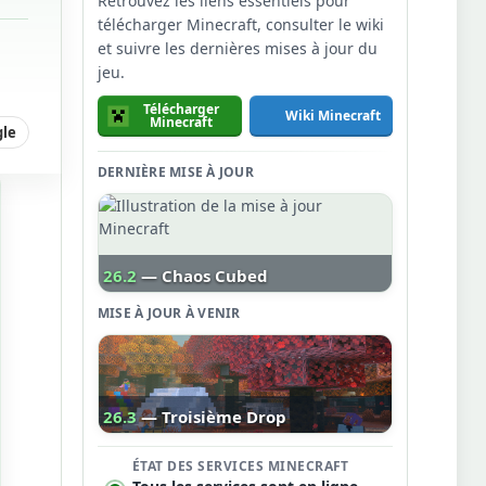
Retrouvez les liens essentiels pour
télécharger Minecraft, consulter le wiki
et suivre les dernières mises à jour du
jeu.
Télécharger
Wiki Minecraft
Minecraft
gle
DERNIÈRE MISE À JOUR
26.2
— Chaos Cubed
MISE À JOUR À VENIR
26.3
— Troisième Drop
ÉTAT DES SERVICES MINECRAFT