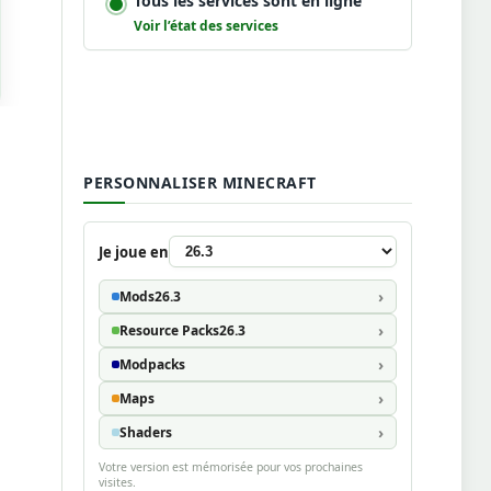
Tous les services sont en ligne
Voir l’état des services
PERSONNALISER MINECRAFT
Je joue en
Mods
26.3
Resource Packs
26.3
Modpacks
Maps
Shaders
Votre version est mémorisée pour vos prochaines
visites.