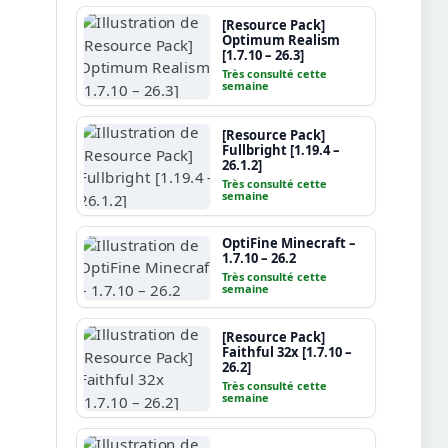
[Resource Pack]
Optimum Realism
[1.7.10 – 26.3]
Très consulté cette
semaine
[Resource Pack]
Fullbright [1.19.4 –
26.1.2]
Très consulté cette
semaine
OptiFine Minecraft –
1.7.10 – 26.2
Très consulté cette
semaine
[Resource Pack]
Faithful 32x [1.7.10 –
26.2]
Très consulté cette
semaine