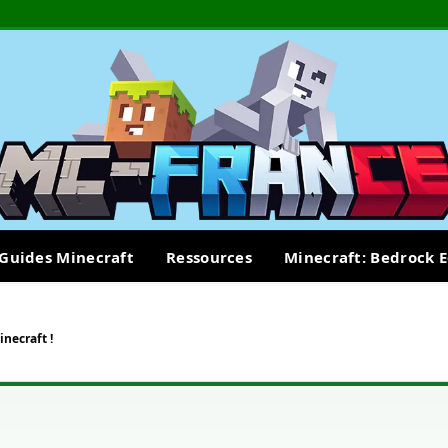
Guides Minecraft
Ressources
Minecraft: Bedrock E
necraft !