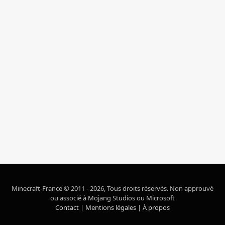
Minecraft-France © 2011 - 2026, Tous droits réservés. Non approuvé
ou associé à Mojang Studios ou Microsoft
Contact
|
Mentions légales
|
À propos