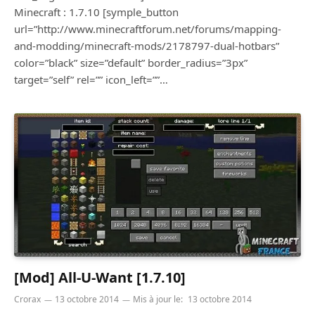
Minecraft : 1.7.10 [symple_button
url=”http://www.minecraftforum.net/forums/mapping-
and-modding/minecraft-mods/2178797-dual-hotbars”
color=”black” size=”default” border_radius=”3px”
target=”self” rel=”” icon_left=””…
[Mod] All-U-Want [1.7.10]
Crorax
13 octobre 2014
Mis à jour le:
13 octobre 2014