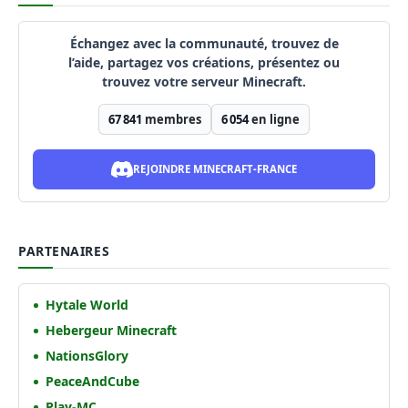
Échangez avec la communauté, trouvez de
l’aide, partagez vos créations, présentez ou
trouvez votre serveur Minecraft.
67 841
membres
6 054
en ligne
REJOINDRE MINECRAFT-FRANCE
PARTENAIRES
Hytale World
Hebergeur Minecraft
NationsGlory
PeaceAndCube
Play-MC