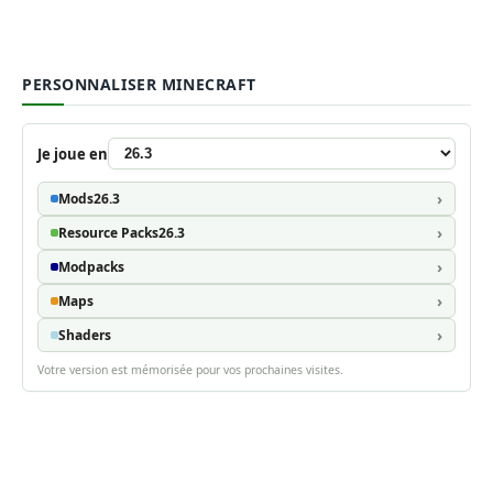
PERSONNALISER MINECRAFT
Je joue en
Mods
26.3
Resource Packs
26.3
Modpacks
Maps
Shaders
Votre version est mémorisée pour vos prochaines visites.