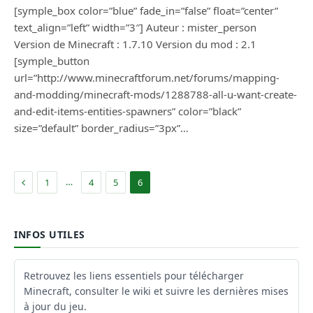
[symple_box color=”blue” fade_in=”false” float=”center”
text_align=”left” width=”3″] Auteur : mister_person
Version de Minecraft : 1.7.10 Version du mod : 2.1
[symple_button
url=”http://www.minecraftforum.net/forums/mapping-
and-modding/minecraft-mods/1288788-all-u-want-create-
and-edit-items-entities-spawners” color=”black”
size=”default” border_radius=”3px”…
Précédent
…
1
4
5
6
INFOS UTILES
Retrouvez les liens essentiels pour télécharger
Minecraft, consulter le wiki et suivre les dernières mises
à jour du jeu.