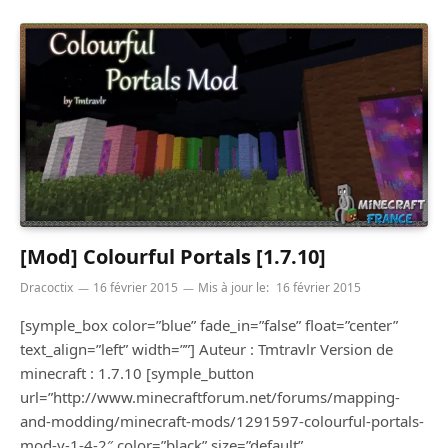
[Mod] Colourful Portals [1.7.10]
Dracoctix
16 février 2015
Mis à jour le:
16 février 2015
[symple_box color=”blue” fade_in=”false” float=”center”
text_align=”left” width=””] Auteur : Tmtravlr Version de
minecraft : 1.7.10 [symple_button
url=”http://www.minecraftforum.net/forums/mapping-
and-modding/minecraft-mods/1291597-colourful-portals-
mod-v-1-4-2″ color=”black” size=”default”