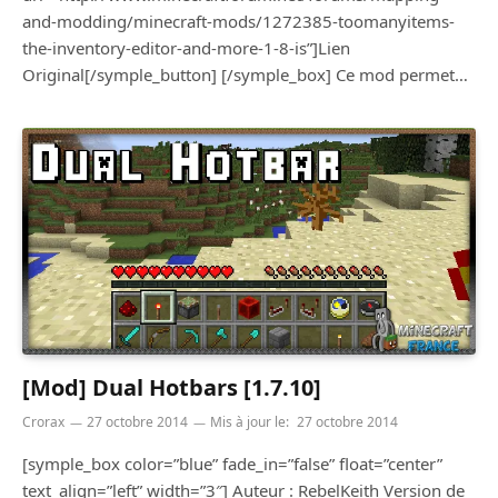
and-modding/minecraft-mods/1272385-toomanyitems-
the-inventory-editor-and-more-1-8-is”]Lien
Original[/symple_button] [/symple_box] Ce mod permet…
[Mod] Dual Hotbars [1.7.10]
Crorax
27 octobre 2014
Mis à jour le:
27 octobre 2014
[symple_box color=”blue” fade_in=”false” float=”center”
text_align=”left” width=”3″] Auteur : RebelKeith Version de