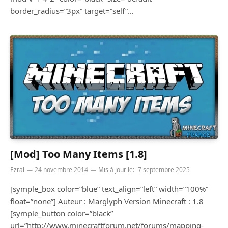
border_radius=”3px” target=”self”…
[Mod] Too Many Items [1.8]
Ezral
24 novembre 2014
Mis à jour le:
7 septembre 2025
[symple_box color=”blue” text_align=”left” width=”100%”
float=”none”] Auteur : Marglyph Version Minecraft : 1.8
[symple_button color=”black”
url=”http://www.minecraftforum.net/forums/mapping-