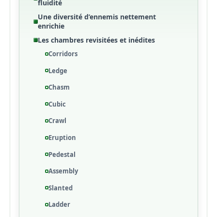
fluidité
Une diversité d’ennemis nettement
enrichie
Les chambres revisitées et inédites
Corridors
Ledge
Chasm
Cubic
Crawl
Eruption
Pedestal
Assembly
Slanted
Ladder