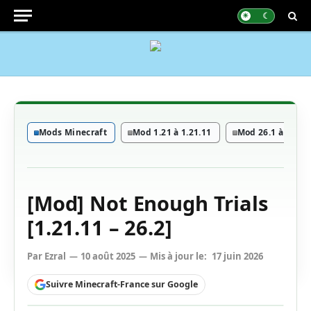
Mods Minecraft
Mod 1.21 à 1.21.11
Mod 26.1 à 26.1.2
[Mod] Not Enough Trials
[1.21.11 – 26.2]
Par
Ezral
10 août 2025
Mis à jour le:
17 juin 2026
Suivre Minecraft-France sur Google