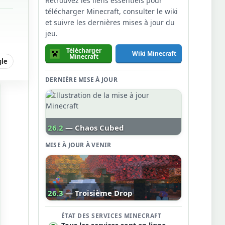
Retrouvez les liens essentiels pour
télécharger Minecraft, consulter le wiki
et suivre les dernières mises à jour du
jeu.
Télécharger
Wiki Minecraft
Minecraft
gle
DERNIÈRE MISE À JOUR
26.2
— Chaos Cubed
MISE À JOUR À VENIR
26.3
— Troisième Drop
ÉTAT DES SERVICES MINECRAFT