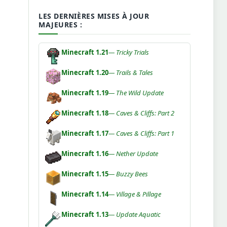
LES DERNIÈRES MISES À JOUR
MAJEURES :
Minecraft 1.21
— Tricky Trials
Minecraft 1.20
— Trails & Tales
Minecraft 1.19
— The Wild Update
Minecraft 1.18
— Caves & Cliffs: Part 2
Minecraft 1.17
— Caves & Cliffs: Part 1
Minecraft 1.16
— Nether Update
Minecraft 1.15
— Buzzy Bees
Minecraft 1.14
— Village & Pillage
Minecraft 1.13
— Update Aquatic