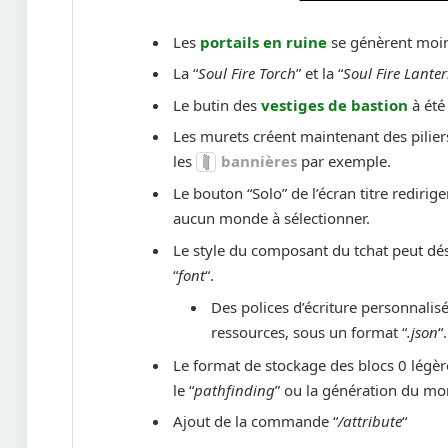
Les
portails en ruine
se génèrent moin
La “
Soul Fire Torch
” et la “
Soul Fire Lante
Le butin des
vestiges de bastion
à été
Les murets créent maintenant des pilie
les
bannières
par exemple.
Le bouton “Solo” de l’écran titre redirig
aucun monde à sélectionner.
Le style du composant du tchat peut déso
“
font
“.
Des polices d’écriture personnalis
ressources, sous un format “
.json
“.
Le format de stockage des blocs 0 légè
le “
pathfinding
” ou la génération du mo
Ajout de la commande “
/attribute
“