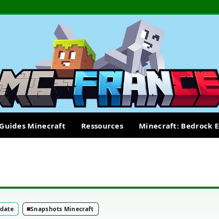
Guides Minecraft
Ressources
Minecraft: Bedrock E
pdate
Snapshots Minecraft