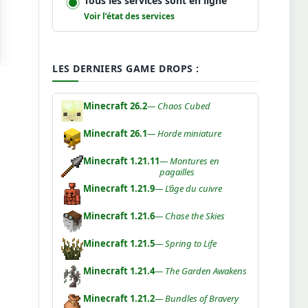
Tous les services sont en ligne
Voir l’état des services
LES DERNIERS GAME DROPS :
Minecraft 26.2
— Chaos Cubed
Minecraft 26.1
— Horde miniature
Minecraft 1.21.11
— Montures en
pagailles
Minecraft 1.21.9
— L’âge du cuivre
Minecraft 1.21.6
— Chase the Skies
Minecraft 1.21.5
— Spring to Life
Minecraft 1.21.4
— The Garden Awakens
Minecraft 1.21.2
— Bundles of Bravery