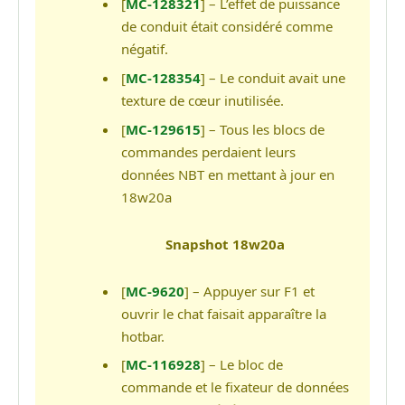
[
MC-128321
] – L’effet de puissance
de conduit était considéré comme
négatif.
[
MC-128354
] – Le conduit avait une
texture de cœur inutilisée.
[
MC-129615
] – Tous les blocs de
commandes perdaient leurs
données NBT en mettant à jour en
18w20a
Snapshot 18w20a
[
MC-9620
] – Appuyer sur F1 et
ouvrir le chat faisait apparaître la
hotbar.
[
MC-116928
] – Le bloc de
commande et le fixateur de données