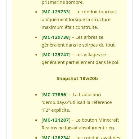
prismarine sombre.
[
MC-129733
] – Le conduit tournait
uniquement lorsque la structure
maximum était construite.
[
MC-129738
] – Les arbres se
généraient dans le sol/pas du tout.
[
MC-129747
] – Les villages se
généraient partiellement dans le sol.
Snapshot 18w20b
[
MC-77856
] – La traduction
“demo.day.6″utilisait la référence
“F2” explicite.
[
MC-121287
] – Le bouton Minecraft
Realms ne faisait absolument rien.
[
MC-128234
] – Les conduit avait des