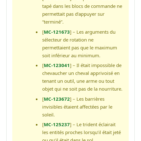
tapé dans les blocs de commande ne
permettait pas d’appuyer sur
“terminé”.
[
MC-121673
] – Les arguments du
sélecteur de rotation ne
permettaient pas que le maximum
soit inférieur au minimum.
[
MC-123041
] – Il était impossible de
chevaucher un cheval apprivoisé en
tenant un outil, une arme ou tout
objet qui ne soit pas de la nourriture.
[
MC-123672
] – Les barrières
invisibles étaient affectées par le
soleil.
[
MC-125237
] – Le trident éclairait
les entités proches lorsqu’il était jeté
ou qu’il était dans le sol.