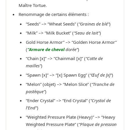
Maître Tortue.
Renommage de certains éléments :
“Seeds” –> “Wheat Seeds” (
“Graines de blé”
)
“Milk” –> “Milk Bucket” (
“Seau de lait”
)
Gold Horse Armor” –> “Golden Horse Armor”
(
“Armure de cheval
dorée”
)
“Chain [x]” –> “Chainmail [x]” (
“Cotte de
mailles”
)
“Spawn [x]” –> “[x] Spawn Egg” (
“Œuf de [x]”
)
“Melon” (objet) –> “Melon Slice” (
“Tranche de
pastèque”
)
“Ender Crystal” –> “End Crystal” (
“Crystal de
l’End”
)
“Weighted Pressure Plate (Heavy)” –> “Heavy
Weighted Pressure Plate” (
“Plaque de pression