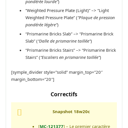
pondérée lourde”
)
“Weighted Pressure Plate (Light)” –> “Light
Weighted Pressure Plate” (
“Plaque de pression
pondérée légère”
)
“Prismarine Bricks Slab” –> “Prismarine Brick
Slab” (
“Dalle de prismarine taillée”
)
“Prismarine Bricks Stairs” –> “Prismarine Brick
Stairs” (
“Escaliers en prismarine taillée”
)
[symple_divider style=”solid” margin_top=”20″
margin_bottom=”20″]
Correctifs
Snapshot 18w20c
[
MC-121377
] – Le premier caractère