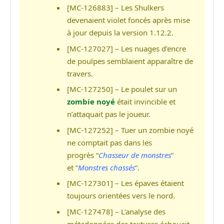
[MC-126883] – Les Shulkers
devenaient violet foncés après mise
à jour depuis la version 1.12.2.
[MC-127027] – Les nuages ​​d’encre
de poulpes semblaient apparaître de
travers.
[MC-127250] – Le poulet sur un
zombie noyé
était invincible et
n’attaquait pas le joueur.
[MC-127252] – Tuer un zombie noyé
ne comptait pas dans les
progrès “
Chasseur de monstres
”
et “
Monstres chassés
“.
[MC-127301] – Les épaves étaient
toujours orientées vers le nord.
[MC-127478] – L’analyse des