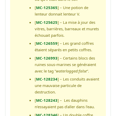
[
MC-125365
] – Une potion de
lenteur donnait lenteur V.
[
MC-125625
] – La mise à jour des
vitres, barrières, barreaux et murets
échouait parfois.
[
MC-126559
] – Les grand coffres
étaient séparés en petits coffres.
[
MC-126993
] – Certains blocs des
ruines sous-marines se généraient
avec le tag “
waterlogged:false
“.
[
MC-128234
] – Les conduits avaient
une mauvaise particule de
destruction.
[
MC-128243
] – Les dauphins
n’essayaient pas d’aller dans l’eau.
[
MC-128346
] – Un double coffre