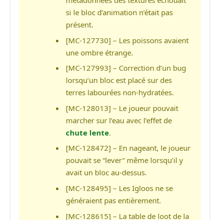
métadonnées des textures échouait
si le bloc d’animation n’était pas
présent.
[MC-127730] – Les poissons avaient
une ombre étrange.
[MC-127993] – Correction d’un bug
lorsqu’un bloc est placé sur des
terres labourées non-hydratées.
[MC-128013] – Le joueur pouvait
marcher sur l’eau avec l’effet de
chute lente
.
[MC-128472] – En nageant, le joueur
pouvait se “lever” même lorsqu’il y
avait un bloc au-dessus.
[MC-128495] – Les Igloos ne se
généraient pas entièrement.
[MC-128615] – La table de loot de la