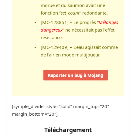
morue et du saumon avait une
fonction “
set_count
” redondante.
[MC-128851] – Le progrès “
Mélanges
dangereux
” ne nécessitait pas l’effet
résistance.
[MC-129409] – L’eau agissait comme
de l’air en mode multijoueur.
Reporter un bug à Mojang
[symple_divider style=”solid” margin_top=”20″
margin_bottom=”20″]
Téléchargement