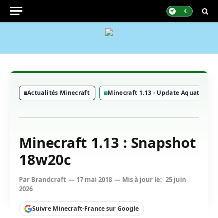
Actualités Minecraft
Minecraft 1.13 - Update Aquatic
Minecraft 1.13 : Snapshot
18w20c
Par
Brandcraft
17 mai 2018
Mis à jour le:
25 juin
2026
Suivre Minecraft-France sur Google