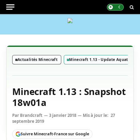
Actualités Minecraft
Minecraft 1.13 - Update Aquatic
Minecraft 1.13 : Snapshot
18w01a
Par
Brandcraft
3 janvier 2018
Mis à jour le:
27
septembre 2019
Suivre Minecraft-France sur Google