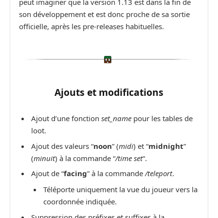
peut imaginer que la version 1.13 est dans la fin de
son développement et est donc proche de sa sortie
officielle, après les pre-releases habituelles.
Ajouts et modifications
Ajout d’une fonction
set_name
pour les tables de
loot.
Ajout des valeurs “
noon
” (
midi
) et “
midnight
”
(
minuit
) à la commande “
/time set
“.
Ajout de “
facing
” à la commande
/teleport
.
Téléporte uniquement la vue du joueur vers la
coordonnée indiquée.
Suppression des préfixes et suffixes à la