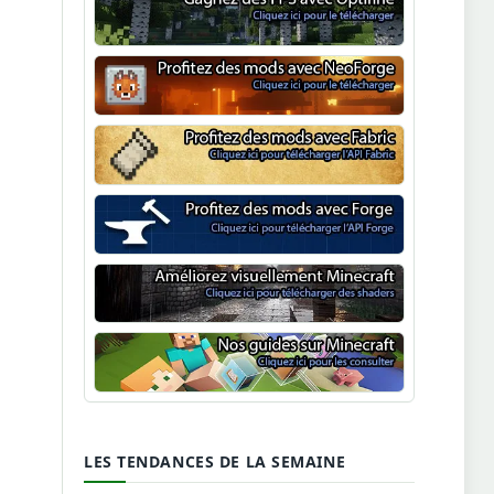
Optifine
NeoForge
Minecraft Fabric
Minecraft Forge
Shaders Minecraft
Guide Minecraft
LES TENDANCES DE LA SEMAINE