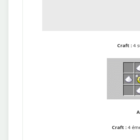
Craft :
4 s
A
Craft :
4 éme