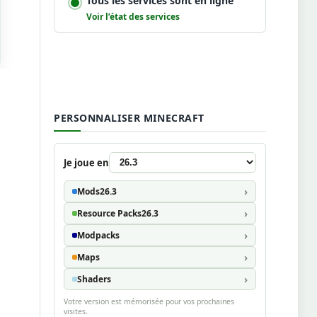
Tous les services sont en ligne
Voir l’état des services
PERSONNALISER MINECRAFT
Je joue en
Mods
26.3
Resource Packs
26.3
Modpacks
Maps
Shaders
Votre version est mémorisée pour vos prochaines
visites.