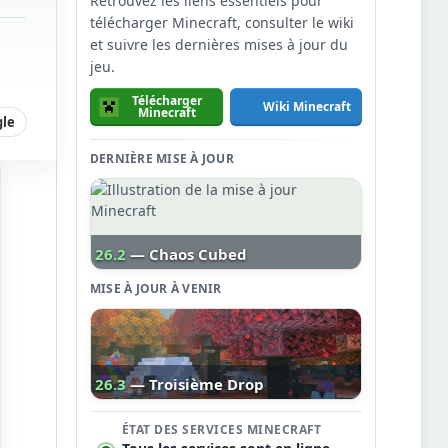
Retrouvez les liens essentiels pour
télécharger Minecraft, consulter le wiki
et suivre les dernières mises à jour du
jeu.
Télécharger
Wiki Minecraft
Minecraft
gle
DERNIÈRE MISE À JOUR
26.2
— Chaos Cubed
MISE À JOUR À VENIR
26.3
— Troisième Drop
ÉTAT DES SERVICES MINECRAFT