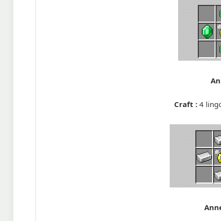
An
Craft :
4 ling
Anne