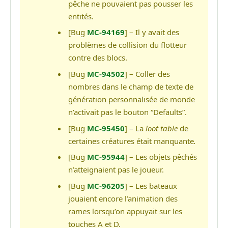
pêche ne pouvaient pas pousser les
entités.
[Bug
MC-94169
] – Il y avait des
problèmes de collision du flotteur
contre des blocs.
[Bug
MC-94502
] – Coller des
nombres dans le champ de texte de
génération personnalisée de monde
n’activait pas le bouton “Defaults”.
[Bug
MC-95450
] – La
loot table
de
certaines créatures était manquante
.
[Bug
MC-95944
] – Les objets pêchés
n’atteignaient pas le joueur.
[Bug
MC-96205
] – Les bateaux
jouaient encore l’animation des
rames lorsqu’on appuyait sur les
touches A et D.