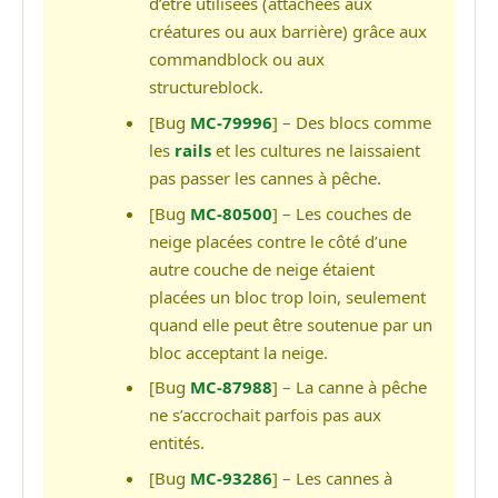
d’être utilisées (attachées aux
créatures ou aux barrière) grâce aux
commandblock ou aux
structureblock.
[Bug
MC-79996
] – Des blocs comme
les
rails
et les cultures ne laissaient
pas passer les cannes à pêche.
[Bug
MC-80500
] – Les couches de
neige placées contre le côté d’une
autre couche de neige étaient
placées un bloc trop loin, seulement
quand elle peut être soutenue par un
bloc acceptant la neige.
[Bug
MC-87988
] – La canne à pêche
ne s’accrochait parfois pas aux
entités.
[Bug
MC-93286
] – Les cannes à