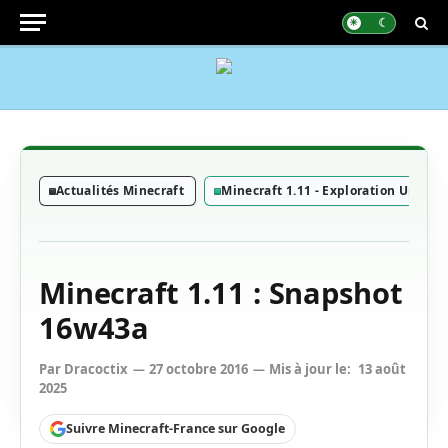
Actualités Minecraft
Minecraft 1.11 - Exploration Update
Minecraft 1.11 : Snapshot
16w43a
Par
Dracoctix
27 octobre 2016
Mis à jour le:
13 août
2025
Suivre Minecraft-France sur Google