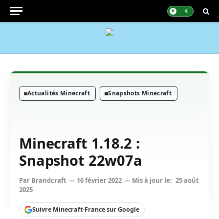
Actualités Minecraft
Snapshots Minecraft
Minecraft 1.18.2 :
Snapshot 22w07a
Par
Brandcraft
16 février 2022
Mis à jour le:
25 août
2025
Suivre Minecraft-France sur Google