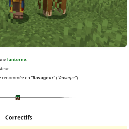
 une
lanterne
.
teur.
té renommée en “
Ravageur
” (“
Ravager
“)
Correctifs