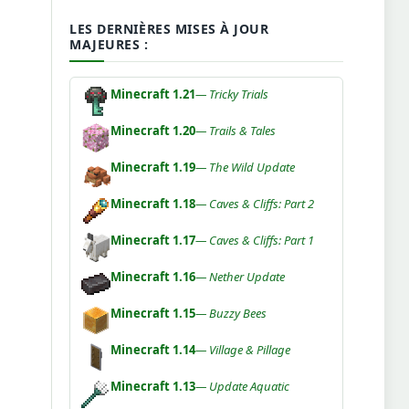
LES DERNIÈRES MISES À JOUR
MAJEURES :
Minecraft 1.21
— Tricky Trials
Minecraft 1.20
— Trails & Tales
Minecraft 1.19
— The Wild Update
Minecraft 1.18
— Caves & Cliffs: Part 2
Minecraft 1.17
— Caves & Cliffs: Part 1
Minecraft 1.16
— Nether Update
Minecraft 1.15
— Buzzy Bees
Minecraft 1.14
— Village & Pillage
Minecraft 1.13
— Update Aquatic