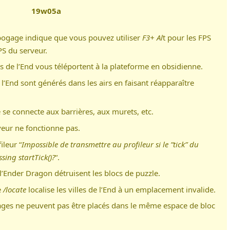
19w05a
ébogage indique que vous pouvez utiliser
F3+ Al
t pour les FPS
PS du serveur.
es de l’End vous téléportent à la plateforme en obsidienne.
e l’End sont générés dans les airs en faisant réapparaître
 se connecte aux barrières, aux murets, etc.
rveur ne fonctionne pas.
ileur “
Impossible de transmettre au profileur si le ”tick” du
sing startTick()?
“.
l’Ender Dragon détruisent les blocs de puzzle.
e
/locate
localise les villes de l’End à un emplacement invalide.
ages ne peuvent pas être placés dans le même espace de bloc