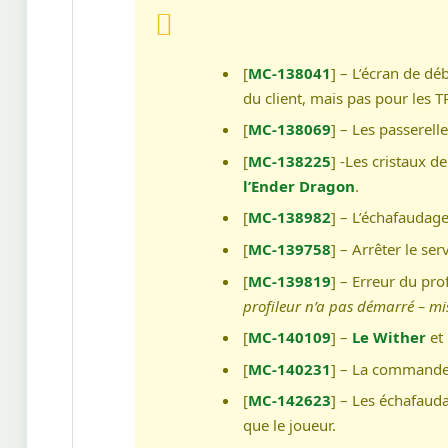
[
MC-138041
] – L’écran de d
du client, mais pas pour les T
[
MC-138069
] – Les passerell
[
MC-138225
] -Les cristaux d
l’Ender Dragon
.
[
MC-138982
] – L’échafaudage
[
MC-139758
] – Arrêter le se
[
MC-139819
] – Erreur du prof
profileur n’a pas démarré – mis
[
MC-140109
] –
Le Wither
et 
[
MC-140231
] – La command
[
MC-142623
] – Les échafaud
que le joueur.