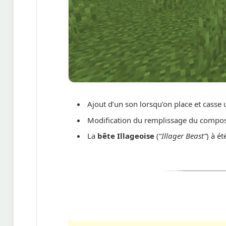
Ajout d’un son lorsqu’on place et casse
Modification du remplissage du compos
La
bête Illageoise
(“
Illager Beast”
) à é