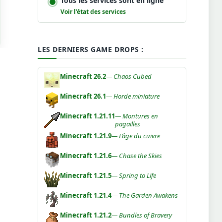
Tous les services sont en ligne
Voir l’état des services
LES DERNIERS GAME DROPS :
Minecraft 26.2
— Chaos Cubed
Minecraft 26.1
— Horde miniature
Minecraft 1.21.11
— Montures en
pagailles
Minecraft 1.21.9
— L’âge du cuivre
Minecraft 1.21.6
— Chase the Skies
Minecraft 1.21.5
— Spring to Life
Minecraft 1.21.4
— The Garden Awakens
Minecraft 1.21.2
— Bundles of Bravery