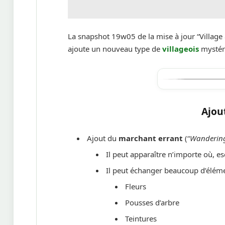
La snapshot 19w05 de la mise à jour “Village 
ajoute un nouveau type de
villageois
mystéri
Ajou
Ajout du
marchant errant
(“
Wandering
Il peut apparaître n’importe où, e
Il peut échanger beaucoup d’élém
Fleurs
Pousses d’arbre
Teintures