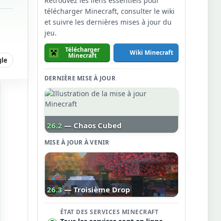
Retrouvez les liens essentiels pour
télécharger Minecraft, consulter le wiki
et suivre les dernières mises à jour du
jeu.
Télécharger
Wiki Minecraft
Minecraft
gle
DERNIÈRE MISE À JOUR
26.2
— Chaos Cubed
MISE À JOUR À VENIR
26.3
— Troisième Drop
ÉTAT DES SERVICES MINECRAFT