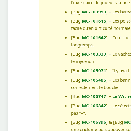
l’inventaire du joueur via u
[Bug
MC-100950
] – Les bate
[Bug
MC-101615
] – Les pois
facile qu’en difficulté normale
[Bug
MC-101642
] – Coté clie
longtemps.
[Bug
MC-103339
] – Le vach
le mycelium.
[Bug
MC-105071
] – Il y avai
[Bug
MC-106485
] – Les bann
correctement le bouclier.
[Bug
MC-106747
] –
Le With
[Bug
MC-106842
] – Le sélect
pas “=”.
[Bug
MC-106896
] & [Bug
MC
une enclume puis appuyer sur l