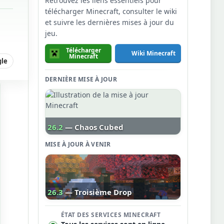
Retrouvez les liens essentiels pour
télécharger Minecraft, consulter le wiki
et suivre les dernières mises à jour du
jeu.
Télécharger
Wiki Minecraft
Minecraft
gle
DERNIÈRE MISE À JOUR
26.2
— Chaos Cubed
MISE À JOUR À VENIR
26.3
— Troisième Drop
ÉTAT DES SERVICES MINECRAFT