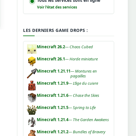
Tous les services sont en ligne
Voir l’état des services
LES DERNIERS GAME DROPS :
Minecraft 26.2
— Chaos Cubed
Minecraft 26.1
— Horde miniature
Minecraft 1.21.11
— Montures en
pagailles
Minecraft 1.21.9
— L’âge du cuivre
Minecraft 1.21.6
— Chase the Skies
Minecraft 1.21.5
— Spring to Life
Minecraft 1.21.4
— The Garden Awakens
Minecraft 1.21.2
— Bundles of Bravery