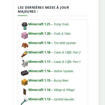
LES DERNIÈRES MISES À JOUR
MAJEURES :
Minecraft 1.21
— Tricky Trials
Minecraft 1.20
— Trails & Tales
Minecraft 1.19
— The Wild Update
Minecraft 1.18
— Caves & Cliffs: Part 2
Minecraft 1.17
— Caves & Cliffs: Part 1
Minecraft 1.16
— Nether Update
Minecraft 1.15
— Buzzy Bees
Minecraft 1.14
— Village & Pillage
Minecraft 1.13
— Update Aquatic