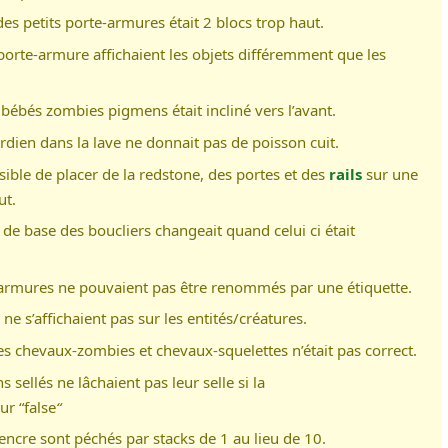
des petits porte-armures était 2 blocs trop haut.
s porte-armure affichaient les objets différemment que les
s bébés zombies pigmens était incliné vers l’avant.
ardien dans la lave ne donnait pas de poisson cuit.
ossible de placer de la redstone, des portes et des
rails
sur une
ut.
r de base des boucliers changeait quand celui ci était
-armures ne pouvaient pas être renommés par une étiquette.
s ne s’affichaient pas sur les entités/créatures.
des chevaux-zombies et chevaux-squelettes n’était pas correct.
s sellés ne lâchaient pas leur selle si la
r “false
“
’encre sont péchés par stacks de 1 au lieu de 10.