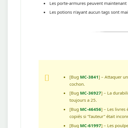
Les porte-armures peuvent maintenant 
Les potions n’ayant aucun tags sont mai
[Bug
MC-3841
] – Attaquer un
cochon.
[Bug
MC-36927
] – La durabi
toujours a 25.
[Bug
MC-46456
] – Les livre
copiés si “l’auteur” était incon
[Bug
MC-61997
] – Les poulp