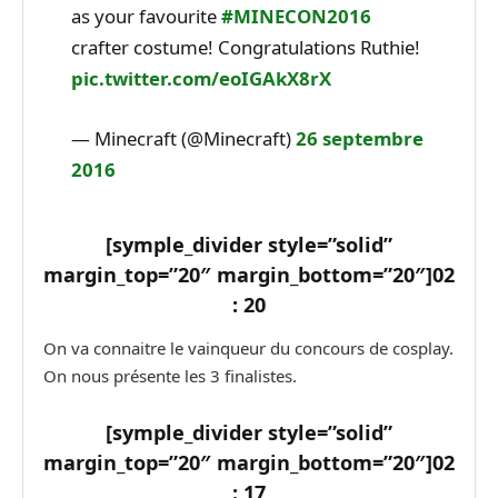
as your favourite
#MINECON2016
crafter costume! Congratulations Ruthie!
pic.twitter.com/eoIGAkX8rX
— Minecraft (@Minecraft)
26 septembre
2016
[symple_divider style=”solid”
margin_top=”20″ margin_bottom=”20″]
02
: 20
On va connaitre le vainqueur du concours de cosplay.
On nous présente les 3 finalistes.
[symple_divider style=”solid”
margin_top=”20″ margin_bottom=”20″]
02
: 17