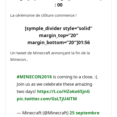
: 00
La cérémonie de clôture commence !
[symple_divider style=”solid”
margin_top=”20″
margin_bottom=”20″]
01:56
Un tweet de Minecraft annonçant la fin de la
Minecon..
#MINECON2016
is coming to a close. :(.
Join us as we celebrate these amazing
two days!
https://t.co/HZokx65jnG
pic.twitter.com/GsLTjU4lTM
— Minecraft (@Minecraft)
25 septembre