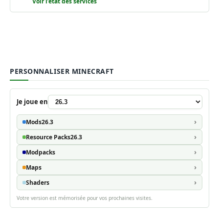
Voir l’état des services
PERSONNALISER MINECRAFT
Je joue en
Mods
26.3
Resource Packs
26.3
Modpacks
Maps
Shaders
Votre version est mémorisée pour vos prochaines visites.