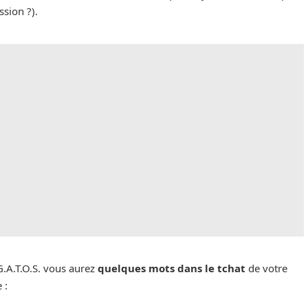
ssion ?).
 G.A.T.O.S. vous aurez
quelques mots dans le tchat
de votre
 :