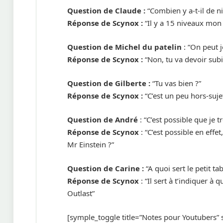
Question de Claude :
“Combien y a-t-il de n
Réponse de Scynox :
“Il y a 15 niveaux mon
Question de Michel du patelin
: “On peut j
Réponse de Scynox :
“Non, tu va devoir subir
Question de Gilberte :
“Tu vas bien ?”
Réponse de Scynox :
“C’est un peu hors-sujet
Question de André
: “C’est possible que je
Réponse de Scynox
: “C’est possible en effe
Mr Einstein ?”
Question de Carine :
“A quoi sert le petit ta
Réponse de Scynox
: “Il sert à t’indiquer à
Outlast”
[symple_toggle title=”Notes pour Youtubers” s