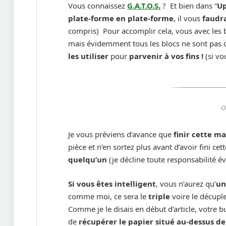
Vous connaissez
G.A.T.O.S
.
? Et bien dans “
U
plate-forme en plate-forme
, il vous
faudra 
compris) Pour accomplir cela, vous avec les
mais évidemment tous les blocs ne sont pas c
les utiliser
pour
parvenir à vos fins !
(si vo
O
Je vous préviens d’avance que
finir cette m
pièce et n’en sortez plus avant d’avoir fini cet
quelqu’un
(je décline toute responsabilité 
Si vous êtes intelligent
, vous n’aurez qu’
un
comme moi, ce sera le
triple
voire le décuple
Comme je le disais en début d’article, votre b
de
récupérer le papier situé au-dessus de 