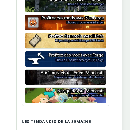
Optifine
NeoForge
Minecraft Fabric
Minecraft Forge
Shaders Minecraft
Guide Minecraft
LES TENDANCES DE LA SEMAINE