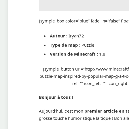
[symple_box color=”blue” fade_in=”false” float
Auteur :
Iryan72
Type de map :
Puzzle
Version de Minecraft :
1.8
[symple_button url=”http://www.minecra
puzzle-map-inspired-by-popular-map-g-a-t-o-s
rel=”” icon_left=”” icon_righ
Bonjour à tous !
Aujourd’hui, c’est mon
premier article en t
grosse touche humoristique la tique ! Bon allez