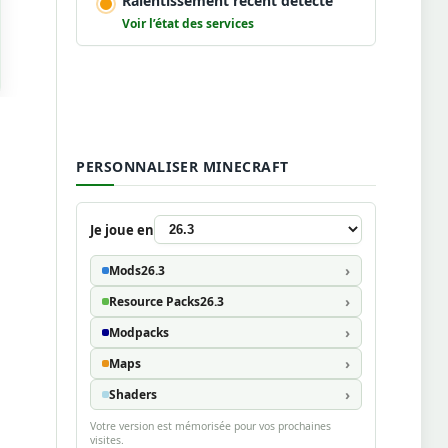
Ralentissement récent détecté
Voir l’état des services
PERSONNALISER MINECRAFT
Je joue en
Mods
26.3
Resource Packs
26.3
Modpacks
Maps
Shaders
Votre version est mémorisée pour vos prochaines
visites.