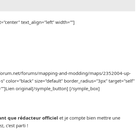
=”center” text_align=”left” width=””]
ftforum.net/forums/mapping-and-modding/maps/2352004-up-
” color=”black” size=”default” border_radius=”3px” target=”self”
t=””]Lien original[/symple_button] [/symple_box]
ant que rédacteur officiel
et je compte bien mettre une
, c’est parti !