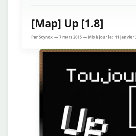
[Map] Up [1.8]
Par
Scynox
7 mars 2015
Mis à jour le:
11 janvier 