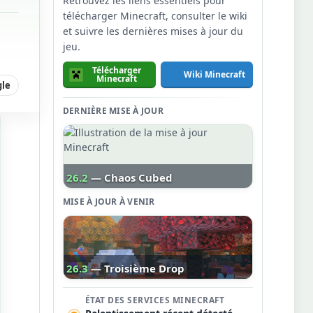
Retrouvez les liens essentiels pour
télécharger Minecraft, consulter le wiki
et suivre les dernières mises à jour du
jeu.
Télécharger
Wiki Minecraft
Minecraft
gle
DERNIÈRE MISE À JOUR
26.2
— Chaos Cubed
MISE À JOUR À VENIR
26.3
— Troisième Drop
ÉTAT DES SERVICES MINECRAFT