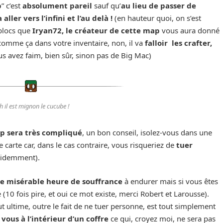
p
” c’est
absolument pareil
sauf qu’
au lieu de passer de
aller vers l’infini et l’au delà !
(en hauteur quoi, on s’est
 blocs que
Iryan72, le créateur de cette map
vous aura donné
omme ça dans votre inventaire, non, il va
falloir les crafter,
us avez faim, bien sûr, sinon pas de Big Mac)
h il est mignon le cucube !
ap sera très compliqué
, un bon conseil, isolez-vous dans une
te carte car, dans le cas contraire, vous risqueriez de
tuer
évidemment).
e misérable heure de souffrance
à endurer mais si vous êtes
 (10 fois pire, et oui ce mot existe, merci Robert et Larousse).
ut ultime, outre le fait de ne tuer personne, est tout simplement
vous à l’intérieur d’un coffre
ce qui, croyez moi, ne sera pas