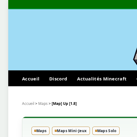
Accueil
Discord
Actualités Minecraft
Accueil
>
Maps
>
[Map] Up [1.8]
Maps
Maps Mini-Jeux
Maps Solo