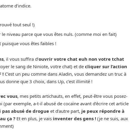
atome d’indice.
trouvé tout seul !)
e niveau parce que vous êtes nuls. (comme moi en fait)
 puisque vous êtes faibles !
ns
, il vous suffira d’
ouvrir votre chat euh non votre tchat
oyer le sang de Niniote, votre chat) et de
cliquer sur l’action
F !
C’est un peu comme dans Aladin, vous demandez un truc à
us donne que 3 choix, dans Up, c’est illimité !
vec vous
, mes petits artichauts, en effet, peut-être vous posez-
(par exemple, a-t-il abusé de cocaïne avant d’écrire cet article
ai pas abusé de drogue
et d’autre part,
je peux répondre à
au ça ?
Et en plus, je vais
inventer des gens !
(je ne suis, aux
emment)