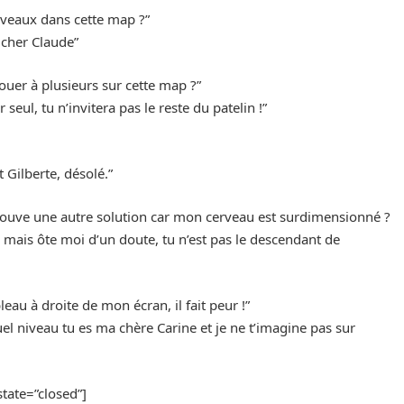
iveaux dans cette map ?”
 cher Claude”
ouer à plusieurs sur cette map ?”
 seul, tu n’invitera pas le reste du patelin !”
 Gilberte, désolé.”
 trouve une autre solution car mon cerveau est surdimensionné ?
t, mais ôte moi d’un doute, tu n’est pas le descendant de
bleau à droite de mon écran, il fait peur !”
 quel niveau tu es ma chère Carine et je ne t’imagine pas sur
tate=”closed”]