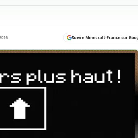
Suivre Minecraft-France sur Goo
2016