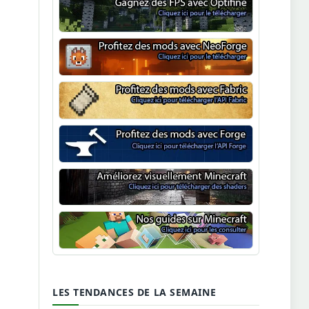
Optifine
NeoForge
Minecraft Fabric
Minecraft Forge
Shaders Minecraft
Guide Minecraft
LES TENDANCES DE LA SEMAINE