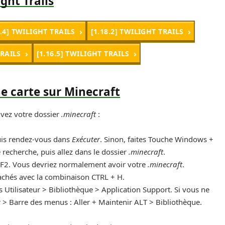
ght Trails
9.4] TWILIGHT TRAILS
[1.18.2] TWILIGHT TRAILS
TRAILS
[1.16.5] TWILIGHT TRAILS
ne carte sur Minecraft
uvez votre dossier
.minecraft
:
uis rendez-vous dans
Exécuter
. Sinon, faites Touche Windows +
 recherche, puis allez dans le dossier
.minecraft
.
2. Vous devriez normalement avoir votre
.minecraft
.
 cachés avec la combinaison CTRL + H.
 Utilisateur > Bibliothèque > Application Support. Si vous ne
r > Barre des menus : Aller + Maintenir ALT > Bibliothèque.