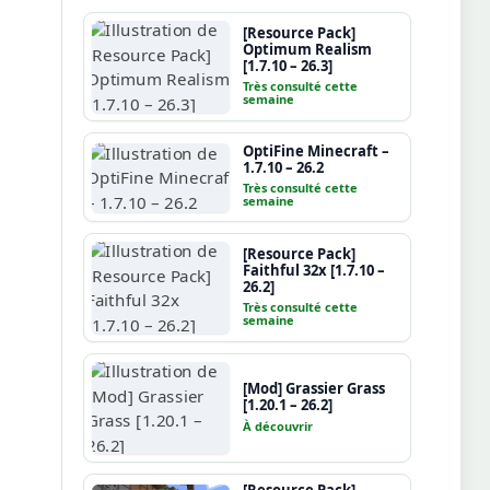
[Resource Pack]
Optimum Realism
[1.7.10 – 26.3]
Très consulté cette
semaine
OptiFine Minecraft –
1.7.10 – 26.2
Très consulté cette
semaine
[Resource Pack]
Faithful 32x [1.7.10 –
26.2]
Très consulté cette
semaine
[Mod] Grassier Grass
[1.20.1 – 26.2]
À découvrir