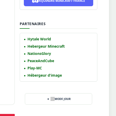
REJOINDRE MINECRAFT-FRANCE
PARTENAIRES
Hytale World
Hebergeur Minecraft
NationsGlory
PeaceAndCube
Play-MC
Hébergeur d’image
MODE JOUR