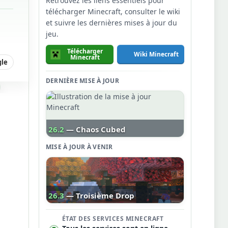
Retrouvez les liens essentiels pour
télécharger Minecraft, consulter le wiki
et suivre les dernières mises à jour du
jeu.
Télécharger
Wiki Minecraft
Minecraft
gle
DERNIÈRE MISE À JOUR
26.2
— Chaos Cubed
MISE À JOUR À VENIR
26.3
— Troisième Drop
ÉTAT DES SERVICES MINECRAFT