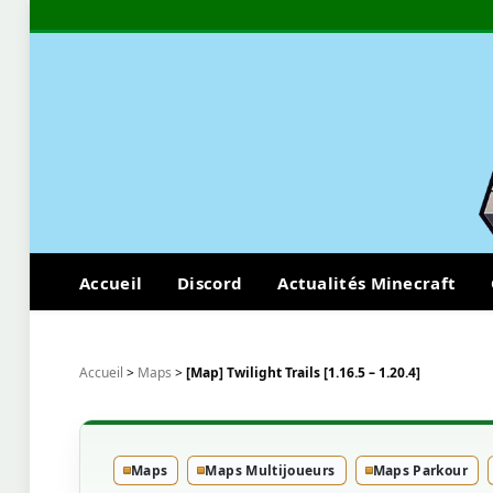
Accueil
Discord
Actualités Minecraft
Accueil
>
Maps
>
[Map] Twilight Trails [1.16.5 – 1.20.4]
Maps
Maps Multijoueurs
Maps Parkour