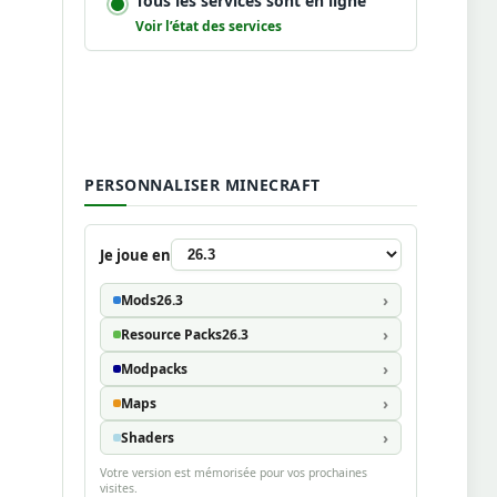
Tous les services sont en ligne
Voir l’état des services
PERSONNALISER MINECRAFT
Je joue en
Mods
26.3
Resource Packs
26.3
Modpacks
Maps
Shaders
Votre version est mémorisée pour vos prochaines
visites.