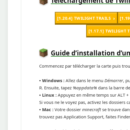
Téléchargement de Twili
[1.20.4] TWILIGHT TRAILS
[1.1
[1.17.1] TWILIGHT 
Guide d’installation d’u
Commencez par télécharger la carte puis tro
• Windows :
Allez dans le menu
Démarrer
, p
R. Ensuite, tapez
%appdata%
dans la barre de
•
Linux :
Appuyez en même temps sur ALT + F
Si vous ne le voyez pas, activez les dossiers
•
Mac :
Votre dossier
minecraft
se trouve dans
trouvez pas Application Support, faites Finde