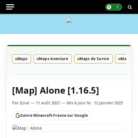
Maps
Maps Aventure
Maps de Survie
Maps Mul
[Map] Alone [1.16.5]
Par
Ezral
11 août 2021
Mis à jour le:
12 janvier 2025
Suivre Minecraft-France sur Google