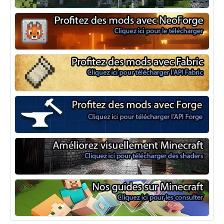
Optifine
NeoForge
Minecraft Fabric
Minecraft Forge
Shaders Minecraft
Guide Minecraft