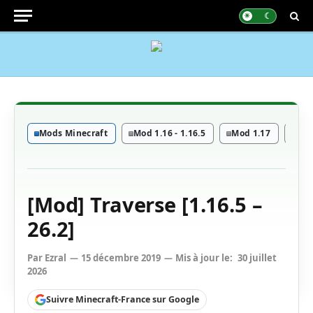
Mods Minecraft
Mod 1.16 - 1.16.5
Mod 1.17
Mod
[Mod] Traverse [1.16.5 –
26.2]
Par
Ezral
15 décembre 2019
Mis à jour le:
30 juillet
2026
Suivre Minecraft-France sur Google