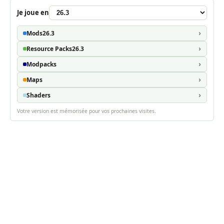
Je joue en
Mods
26.3
Resource Packs
26.3
Modpacks
Maps
Shaders
Votre version est mémorisée pour vos prochaines visites.