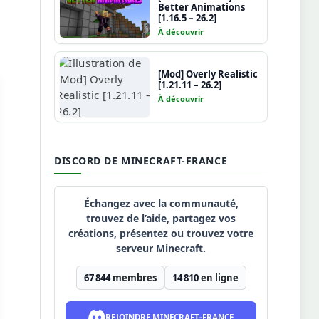
Better Animations
[1.16.5 – 26.2]
À découvrir
[Mod] Overly Realistic
[1.21.11 – 26.2]
À découvrir
DISCORD DE MINECRAFT-FRANCE
Échangez avec la communauté,
trouvez de l’aide, partagez vos
créations, présentez ou trouvez votre
serveur Minecraft.
67 844
membres
14 810
en ligne
REJOINDRE MINECRAFT-FRANCE