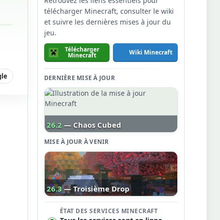
Retrouvez les liens essentiels pour
télécharger Minecraft, consulter le wiki
et suivre les dernières mises à jour du
jeu.
Télécharger
Wiki Minecraft
Minecraft
gle
DERNIÈRE MISE À JOUR
26.2
— Chaos Cubed
MISE À JOUR À VENIR
26.3
— Troisième Drop
ÉTAT DES SERVICES MINECRAFT