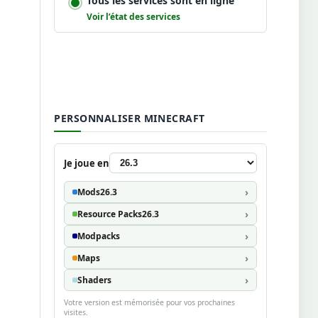
Tous les services sont en ligne
Voir l’état des services
PERSONNALISER MINECRAFT
Je joue en
Mods
26.3
Resource Packs
26.3
Modpacks
Maps
Shaders
Votre version est mémorisée pour vos prochaines
visites.