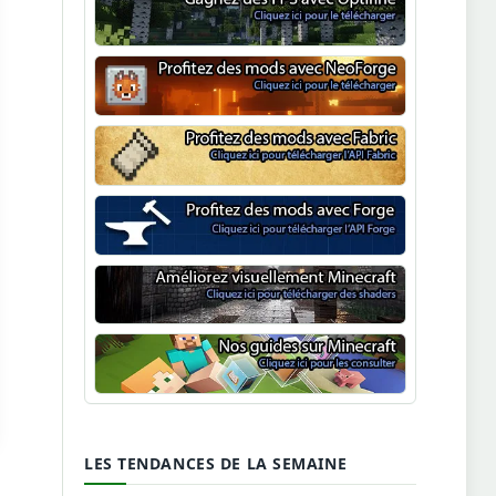
Optifine
NeoForge
Minecraft Fabric
Minecraft Forge
Shaders Minecraft
Guide Minecraft
LES TENDANCES DE LA SEMAINE