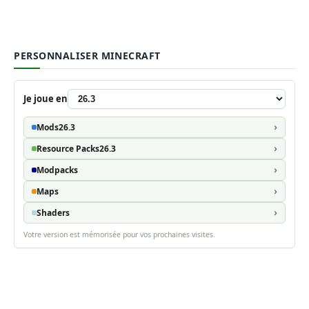
PERSONNALISER MINECRAFT
Je joue en
Mods
26.3
Resource Packs
26.3
Modpacks
Maps
Shaders
Votre version est mémorisée pour vos prochaines visites.