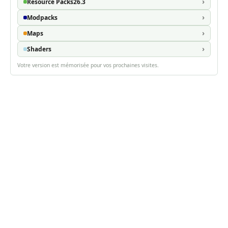
Resource Packs
26.3
Modpacks
Maps
Shaders
Votre version est mémorisée pour vos prochaines visites.