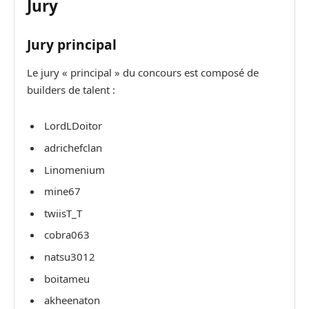
Jury
Jury principal
Le jury « principal » du concours est composé de
builders de talent :
LordLDoitor
adrichefclan
Linomenium
mine67
twiisT_T
cobra063
natsu3012
boitameu
akheenaton