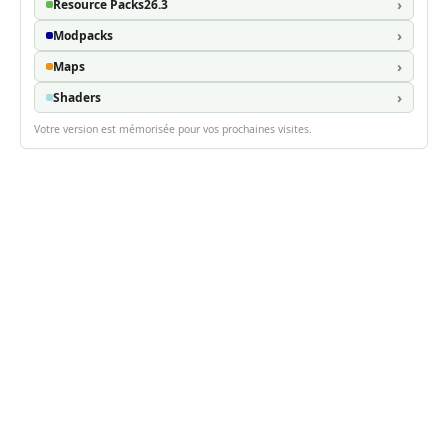
Resource Packs
26.3
Modpacks
Maps
Shaders
Votre version est mémorisée pour vos prochaines visites.