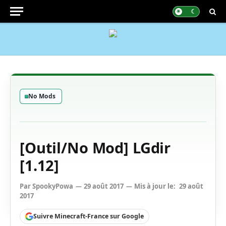
No Mods
[Outil/No Mod] LGdir
[1.12]
Par
SpookyPowa
29 août 2017
Mis à jour le:
29 août
2017
Suivre Minecraft-France sur Google