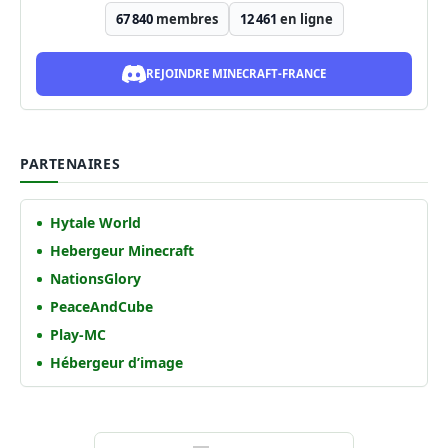
67 840
membres
12 461
en ligne
REJOINDRE MINECRAFT-FRANCE
PARTENAIRES
Hytale World
Hebergeur Minecraft
NationsGlory
PeaceAndCube
Play-MC
Hébergeur d’image