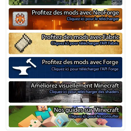
Optifine
NeoForge
Minecraft Fabric
Minecraft Forge
Shaders Minecraft
Guide Minecraft