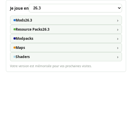
Je joue en
Mods
26.3
Resource Packs
26.3
Modpacks
Maps
Shaders
Votre version est mémorisée pour vos prochaines visites.