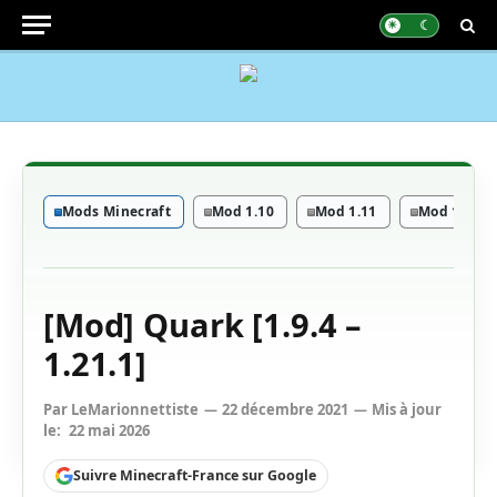
Mods Minecraft
Mod 1.10
Mod 1.11
Mod 1.12
[Mod] Quark [1.9.4 –
1.21.1]
Par
LeMarionnettiste
22 décembre 2021
Mis à jour
le:
22 mai 2026
Suivre Minecraft-France sur Google