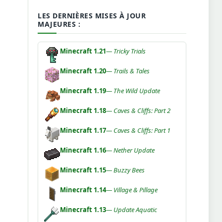
LES DERNIÈRES MISES À JOUR
MAJEURES :
Minecraft 1.21
— Tricky Trials
Minecraft 1.20
— Trails & Tales
Minecraft 1.19
— The Wild Update
Minecraft 1.18
— Caves & Cliffs: Part 2
Minecraft 1.17
— Caves & Cliffs: Part 1
Minecraft 1.16
— Nether Update
Minecraft 1.15
— Buzzy Bees
Minecraft 1.14
— Village & Pillage
Minecraft 1.13
— Update Aquatic