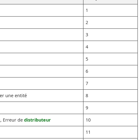
1
2
3
4
5
6
7
er une entité
8
9
c, Erreur de
distributeur
10
11