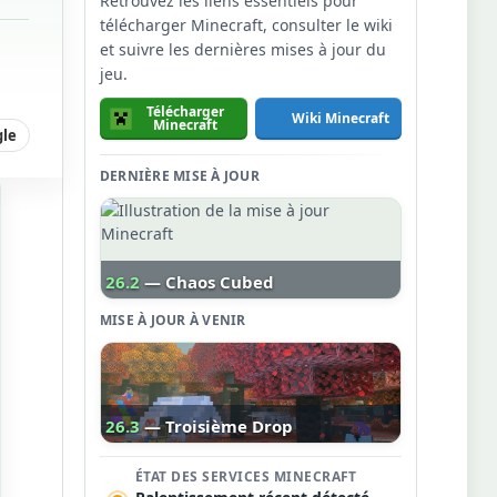
Retrouvez les liens essentiels pour
télécharger Minecraft, consulter le wiki
et suivre les dernières mises à jour du
jeu.
Télécharger
Wiki Minecraft
Minecraft
gle
DERNIÈRE MISE À JOUR
26.2
— Chaos Cubed
MISE À JOUR À VENIR
26.3
— Troisième Drop
ÉTAT DES SERVICES MINECRAFT