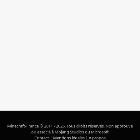
Minecraft-France © 2011 - 2026, Tous droits réservés. Non approuvé
ou associé à Mojang Studios ou Microsoft
Contact
|
Mentions légales
|
À propos