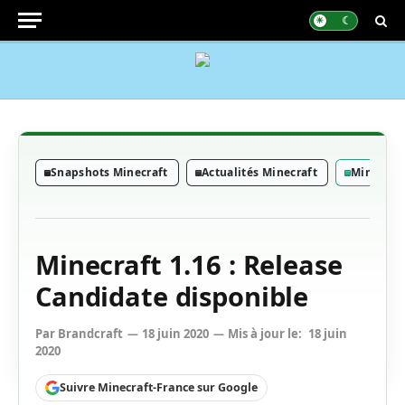
Snapshots Minecraft
Actualités Minecraft
Minecraft
Minecraft 1.16 : Release
Candidate disponible
Par
Brandcraft
18 juin 2020
Mis à jour le:
18 juin
2020
Suivre Minecraft-France sur Google