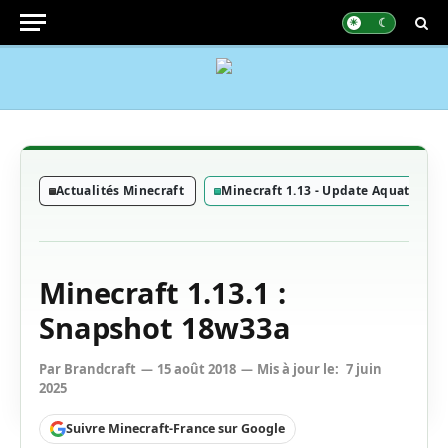
Actualités Minecraft
Minecraft 1.13 - Update Aquatic
Minecraft 1.13.1 :
Snapshot 18w33a
Par
Brandcraft
15 août 2018
Mis à jour le:
7 juin
2025
Suivre Minecraft-France sur Google