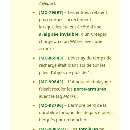
/teleport
.
[
MC-79697
] – Les entités n’étaient
pas rendues correctement
lorsqu’elles étaient à côté d’une
araignée invisible
, d’un Creeper
chargé ou d’un Wither avec une
armure.
[
MC-86943
] – L’overlay du temps de
recharge était blanc solide sur les
piles d’objets de plus de 1.
[
MC-90842
] – L’attaque de balayage
faisait reculer les
porte-armures
ayant le tag
Marker
.
[
MC-98796
] – L’armure perd de la
durabilité lorsque des dégâts étaient
bloqués par un bouclier.
[
MC-108592
] – Les
sorcières
ne