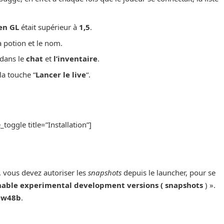
en GL
était supérieur à
1,5
.
la potion et le nom.
 dans le
chat
et
l’inventaire
.
la touche “
Lancer le live
“.
toggle title=”Installation”]
, vous devez autoriser les
snapshots
depuis le launcher, pour se
able experimental development versions ( snapshots
) ».
3w48b
.