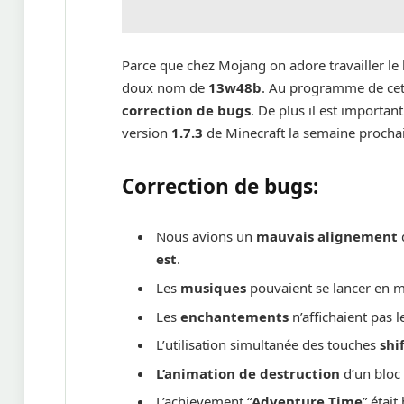
Parce que chez Mojang on adore travailler le
doux nom de
13w48b
. Au programme de cet
correction de bugs
. De plus il est importa
version
1.7.3
de Minecraft la semaine procha
Correction de bugs:
Nous avions un
mauvais alignement
est
.
Les
musiques
pouvaient se lancer en 
Les
enchantements
n’affichaient pas l
L’utilisation simultanée des touches
shi
L’animation de destruction
d’un bloc 
L’achievement “
Adventure Time
” était