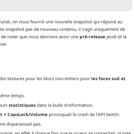
 lundi, on nous fournit une nouvelle snapshot qui répond au
te snapshot pas de nouveau contenu, il s’agit uniquement de
nt de noter que nous devrions avoir une
pré-release
jeudi et la
ine.
des textures pour les blocs non-entiers pour
les faces sud et
même temps.
eurs
statistiques
dans la bulle d’information.
ft + CapsLock/Volume
provoquait le crash de l’API twitch.
ne disparaissait pas.
 buggé, en effet à chaque fois que le joueur se connectait, la liste