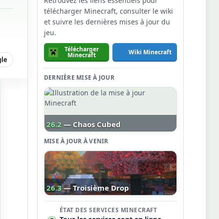
Retrouvez les liens essentiels pour
télécharger Minecraft, consulter le wiki
et suivre les dernières mises à jour du
jeu.
Télécharger
Wiki Minecraft
Minecraft
gle
DERNIÈRE MISE À JOUR
26.2
— Chaos Cubed
MISE À JOUR À VENIR
26.3
— Troisième Drop
ÉTAT DES SERVICES MINECRAFT