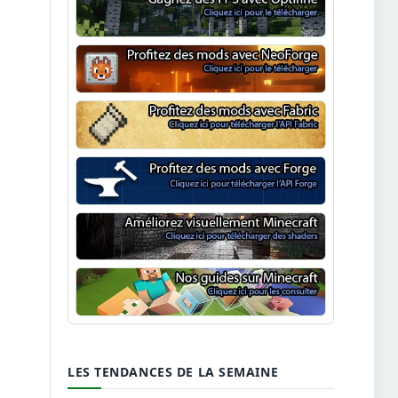
Optifine
NeoForge
Minecraft Fabric
Minecraft Forge
Shaders Minecraft
Guide Minecraft
LES TENDANCES DE LA SEMAINE