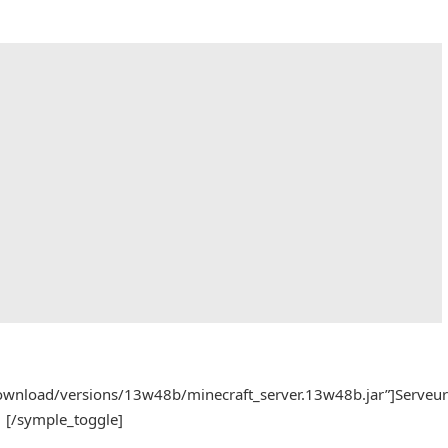
ownload/versions/13w48b/minecraft_server.13w48b.jar”]Serveur
[/symple_toggle]