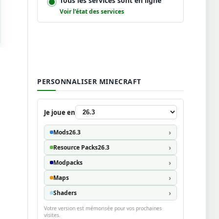
Tous les services sont en ligne
Voir l’état des services
PERSONNALISER MINECRAFT
Je joue en
Mods
26.3
Resource Packs
26.3
Modpacks
Maps
Shaders
Votre version est mémorisée pour vos prochaines
visites.