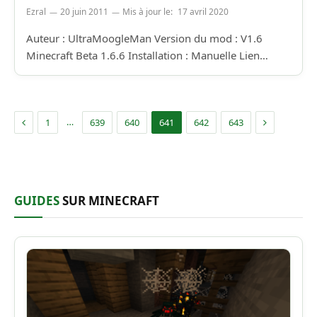
Ezral
20 juin 2011
Mis à jour le:
17 avril 2020
Auteur : UltraMoogleMan Version du mod : V1.6
Minecraft Beta 1.6.6 Installation : Manuelle Lien…
Précédent
Suivant
…
1
639
640
641
642
643
GUIDES
SUR MINECRAFT