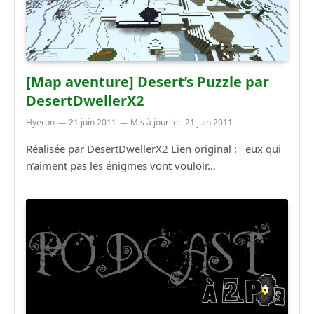
[Map aventure] Desert’s Puzzle par
DesertDwellerX2
Hyeron
21 juin 2011
Mis à jour le:
21 juin 2011
Réalisée par DesertDwellerX2 Lien original : eux qui
n’aiment pas les énigmes vont vouloir…