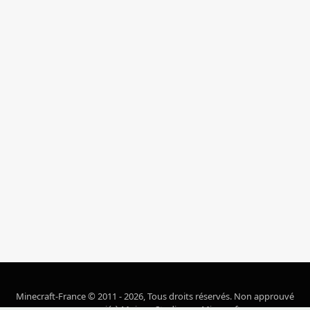
Minecraft-France © 2011 - 2026, Tous droits réservés. Non approuvé
ou associé à Mojang Studios ou Microsoft