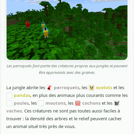
Les perroquets font partie des créatures propres aux jungles et peuvent
être apprivoisés avec des graines.
La jungle abrite les
perroquets
, les
ocelots
et les
pandas
, en plus des animaux plus courants comme les
poules
, les
moutons
, les
cochons
et les
vaches
. Ces créatures ne sont pas toutes aussi faciles à
trouver : la densité des arbres et le relief peuvent cacher
un animal situé très près de vous.