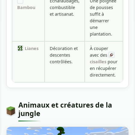
Échafaudages,
Une poignée
Bambou
combustible
de pousses
et artisanat.
suffit à
démarrer
une
plantation.
Lianes
Décoration et
À couper
descentes
avec des
contrôlées.
cisailles
pour
en récupérer
directement.
Animaux et créatures de la
jungle