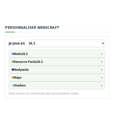
PERSONNALISER MINECRAFT
Je joue en
Mods
26.3
Resource Packs
26.3
Modpacks
Maps
Shaders
Votre version est mémorisée pour vos prochaines visites.