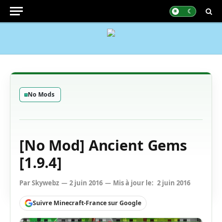
No Mods
[No Mod] Ancient Gems
[1.9.4]
Par
Skywebz
2 juin 2016
Mis à jour le:
2 juin 2016
Suivre Minecraft-France sur Google