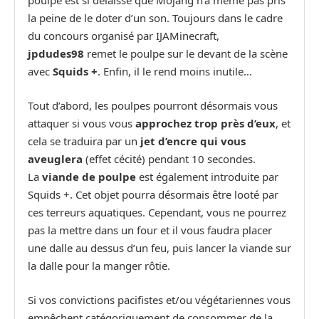
poulpe est si délaissé que Mojang n’a même pas pris
la peine de le doter d’un son. Toujours dans le cadre
du concours organisé par IJAMinecraft,
jpdudes98
remet le poulpe sur le devant de la scène
avec
Squids +
. Enfin, il le rend moins inutile…
Tout d’abord, les poulpes pourront désormais vous
attaquer si vous vous
approchez trop près d’eux
, et
cela se traduira par un
jet d’encre qui vous
aveuglera
(effet cécité) pendant 10 secondes.
La
viande de poulpe
est également introduite par
Squids +. Cet objet pourra désormais être looté par
ces terreurs aquatiques. Cependant, vous ne pourrez
pas la mettre dans un four et il vous faudra placer
une dalle au dessus d’un feu, puis lancer la viande sur
la dalle pour la manger rôtie.
Si vos convictions pacifistes et/ou végétariennes vous
empêchent catégoriquement de consommer de la