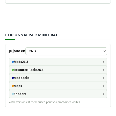
PERSONNALISER MINECRAFT
Je joue en
Mods
26.3
Resource Packs
26.3
Modpacks
Maps
Shaders
Votre version est mémorisée pour vos prochaines visites.