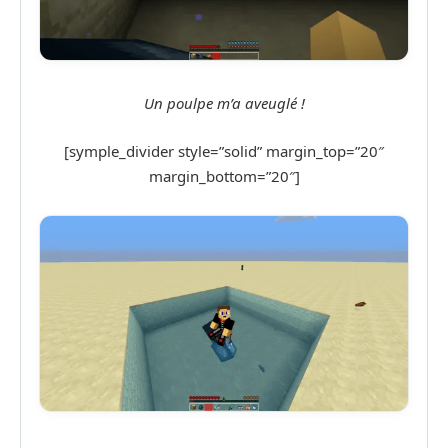
Un poulpe m’a aveuglé !
[symple_divider style=”solid” margin_top=”20″
margin_bottom=”20″]