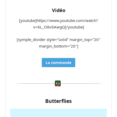
Vidéo
[youtube]https://www.youtube.com/watch?
v=6L_O8v0AwgQ[/youtube]
[symple_divider style=”solid” margin_top=”20″
margin_bottom=”20″]
La commande
Butterflies