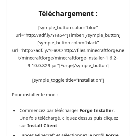
Téléchargement :
[symple_button color=”blue”
url=”http://adf.ly/YFa54″]Timber![/symple_button]
[symple_button color=”black”
url=”http://adf.ly/YFa0C/http://files.minecraftforge.ne
t/minecraftforge/minecraftforge-installer-1.6.2-
9.10.0.829.jar”]Forge[/symple_button]
[symple_toggle title=”Installation”]
Pour installer le mod :
Commencez par télécharger
Forge Installer
.
Une fois téléchargé, cliquez dessus puis cliquez
sur
Install Client
.
Lancez Minecraft et sélectionnez le profil
Forge
.