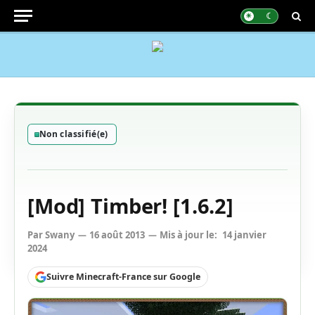
Non classifié(e)
[Mod] Timber! [1.6.2]
Par
Swany
16 août 2013
Mis à jour le:
14 janvier
2024
Suivre Minecraft-France sur Google