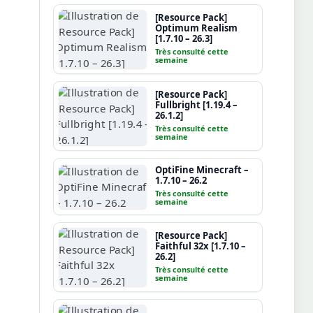
[Resource Pack]
Optimum Realism
[1.7.10 – 26.3]
Très consulté cette
semaine
[Resource Pack]
Fullbright [1.19.4 –
26.1.2]
Très consulté cette
semaine
OptiFine Minecraft –
1.7.10 – 26.2
Très consulté cette
semaine
[Resource Pack]
Faithful 32x [1.7.10 –
26.2]
Très consulté cette
semaine