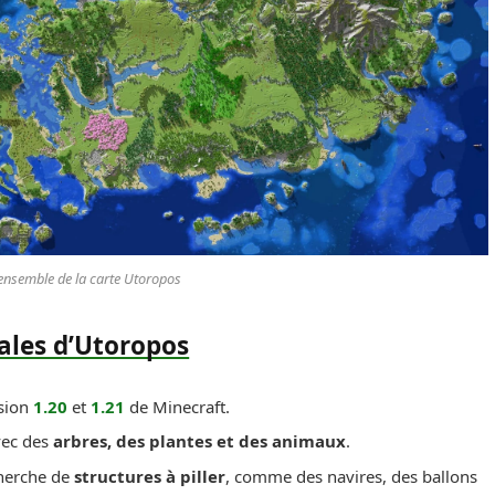
ensemble de la carte Utoropos
pales d’Utoropos
rsion
1.20
et
1.21
de Minecraft.
vec des
arbres, des plantes et des animaux
.
cherche de
structures à piller
, comme des navires, des ballons