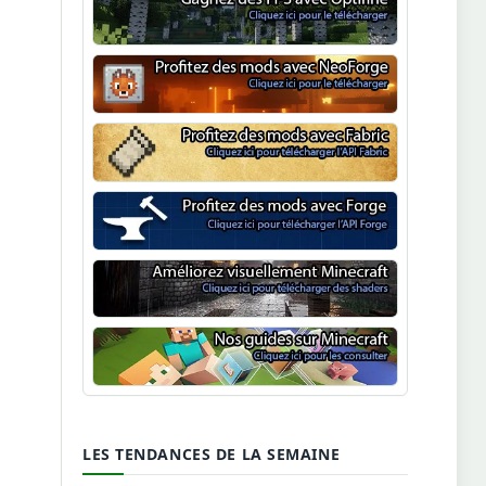
Optifine
NeoForge
Minecraft Fabric
Minecraft Forge
Shaders Minecraft
Guide Minecraft
LES TENDANCES DE LA SEMAINE