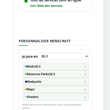
Tous les services sont en ligne
Voir l’état des services
PERSONNALISER MINECRAFT
Je joue en
Mods
26.3
Resource Packs
26.3
Modpacks
Maps
Shaders
Votre version est mémorisée pour vos prochaines
visites.