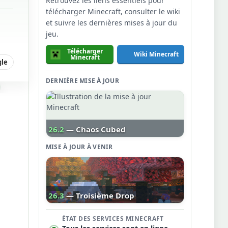
Retrouvez les liens essentiels pour
télécharger Minecraft, consulter le wiki
et suivre les dernières mises à jour du
jeu.
Télécharger
Wiki Minecraft
Minecraft
gle
DERNIÈRE MISE À JOUR
26.2
— Chaos Cubed
MISE À JOUR À VENIR
26.3
— Troisième Drop
ÉTAT DES SERVICES MINECRAFT