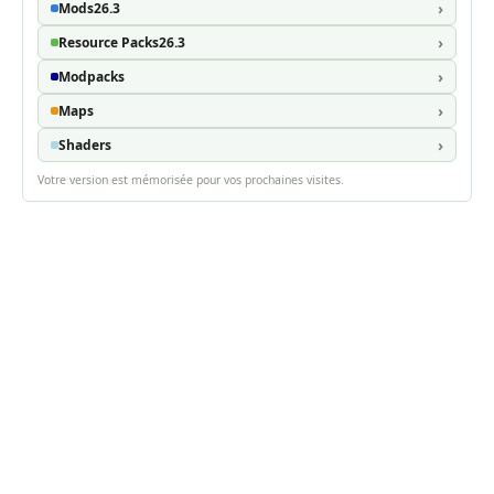
Mods
26.3
Resource Packs
26.3
Modpacks
Maps
Shaders
Votre version est mémorisée pour vos prochaines visites.