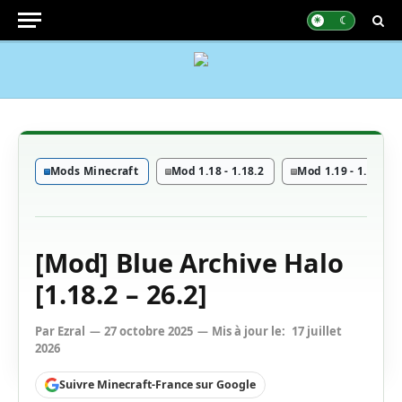
Mods Minecraft
Mod 1.18 - 1.18.2
Mod 1.19 - 1.19.4
[Mod] Blue Archive Halo
[1.18.2 – 26.2]
Par
Ezral
27 octobre 2025
Mis à jour le:
17 juillet
2026
Suivre Minecraft-France sur Google